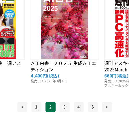
集 週アス
ＡＩ白書 ２０２５ 生成ＡＩエ
週刊アスキ
ディション
2025March
4,400円
(税込)
660円
(税込)
発売日：2025年3月1日
発売日：2025年
アスキームック
<
1
2
3
4
5
>