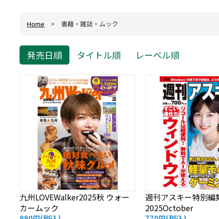
Home
> 書籍・雑誌・ムック
発売日順
タイトル順
レーベル順
九州LOVEWalker2025秋 ウォー
週刊アスキー特別編
カームック
2025October
990円
(税込)
770円
(税込)