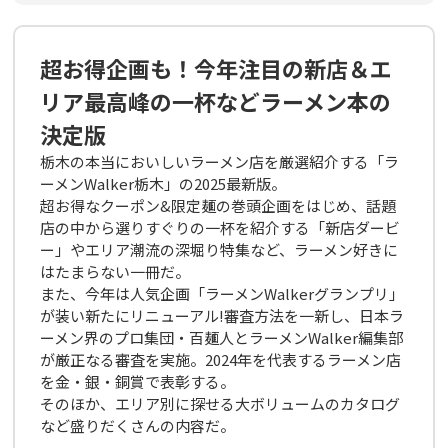
超お得企画も！今年注目の新店＆エ
リア最高峰の一杯などラーメン本の
決定版
栃木の本当においしいラーメン店を厳選紹介する「ラ
ーメンWalker栃木」の2025最新版。
超お得なクーポン&限定麺の巻頭企画をはじめ、話題
店の中から選りすぐりの一杯を紹介する「新店ダービ
ー」やエリア潮流の深堀り特集など、ラーメン好きに
はたまらない一冊だ。
また、今年は人気企画「ラーメンWalkerグランプリ」
が装い新たにリニューアル!審査方法を一新し、日本ラ
ーメン界のプロ集団・百麺人とラーメンWalker編集部
が厳正なる審査を実施。2024年を代表するラーメン店
を金・銀・銅賞で表彰する。
そのほか、エリア別に探せる大ボリュームのカタログ
など盛りだくさんの内容だ。