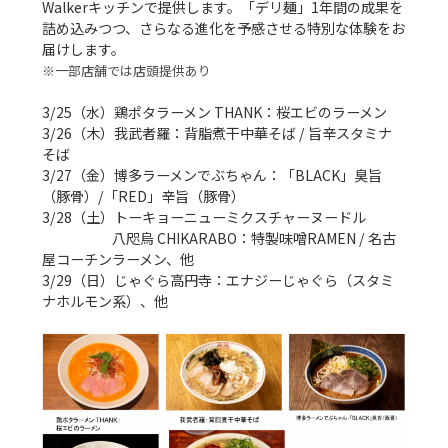
Walkerキッチンで提供します。「デリ麺」1年間の成果を
詰め込みつつ、さらなる進化を予感させる特別な体験をお
※一部店舗では店頭提供あり
3/25（水）鶏ポタラーメン THANK：桜エビのラーメン

3/26（木）我武者羅：背脂煮干中華そば / 旨辛スタミナ
そば

3/27（金）博多ラーメンでぶちゃん：「BLACK」臭旨
（豚骨）/「RED」辛旨（豚骨）

3/28（土）トーキョーニューミクスチャーヌードル

　　　　　八咫烏 CHIKARABO：特製味噌RAMEN / 名古
屋コーチンラーメン、他

3/29（日）じゃぐら高円寺：エナジーじゃぐら（スタミ
ナホルモン系）、他
