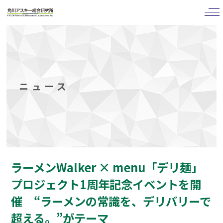
tog
nav
ニュース
ラーメンWalker × menu「デリ麺」
プロジェクト1周年記念イベントを開
催 “ラーメンの常識を、デリバリーで
超える。”がテーマ