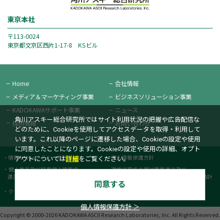
東京本社
〒113-0024
東京都文京区西片1-17-8 KSビル
Home
会社情報
メディア＆
マーケティング事業
ビジネス
ソリューション事業
KADOKAWAサポート事業
ニュース
角川アスキー総合研究所ではサイト利用状況の把握や広告配信な
採用情報
お問い合わせ
どのために、Cookieを使用してアクセスデータを取得・利用して
います。これ以降のページに遷移した場合、Cookieの設定や使用
に同意したことになります。Cookieの設定や使用の詳細、オプト
情報セキュリティー方針
個人情報保護方針
アウトについては
詳細
をご覧ください。
個人番号及び特定個人情報の
次世代育成支援対策推進法及び
適正な取扱いに関する基本方針
女性活躍推進法に基づく一般事業主行動計
同意する
画書
クッキーポリシー
カスタマーハラスメントポリシー
個人情報保護方針 ＞
Copyright © 2000-2026 KADOKAWA ASCII Research Laboratories, Inc.
All Rights Reserved.