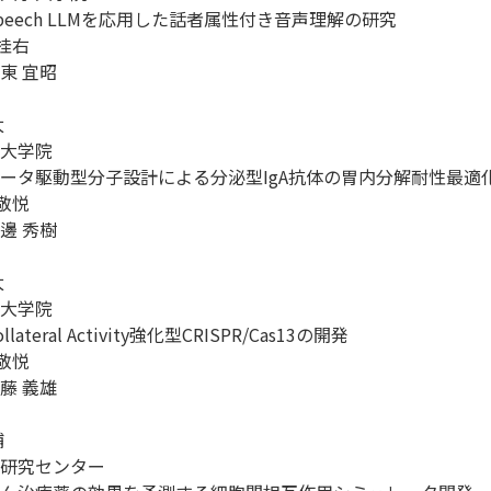
eech LLMを応用した話者属性付き音声理解の研究

桂右

 宜昭



大学院

ータ駆動型分子設計による分泌型IgA抗体の胃内分解耐性最適化
敬悦

 秀樹



大学院

teral Activity強化型CRISPR/Cas13の開発

敬悦

 義雄



研究センター
