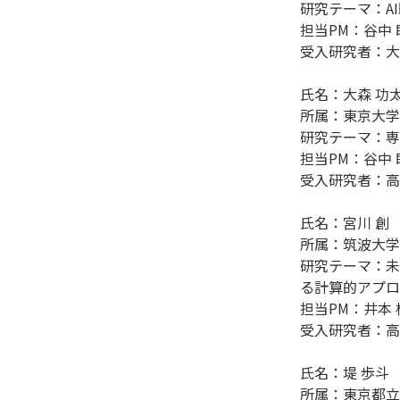
研究テーマ：A
担当PM：谷中 瞳
受入研究者：大西
氏名：大森 功太
所属：東京大学
研究テーマ：専
担当PM：谷中 瞳
受入研究者：高村
氏名：宮川 創

所属：筑波大学

研究テーマ：未
る計算的アプロ
担当PM：井本 
受入研究者：高村
氏名：堤 歩斗

所属：東京都立