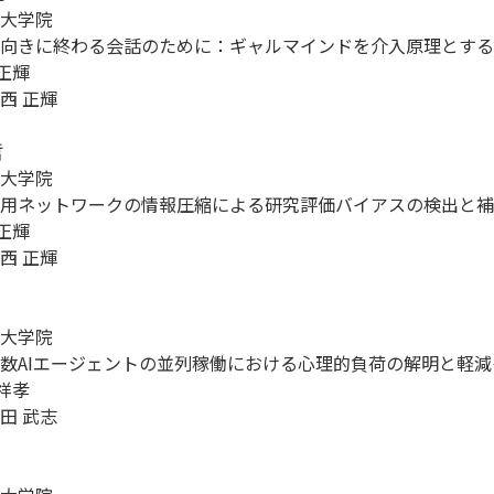
大学院

向きに終わる会話のために：ギャルマインドを介入原理とする
正輝

 正輝



大学院

用ネットワークの情報圧縮による研究評価バイアスの検出と補
正輝

 正輝

大学院

数AIエージェントの並列稼働における心理的負荷の解明と軽減
祥孝

 武志
