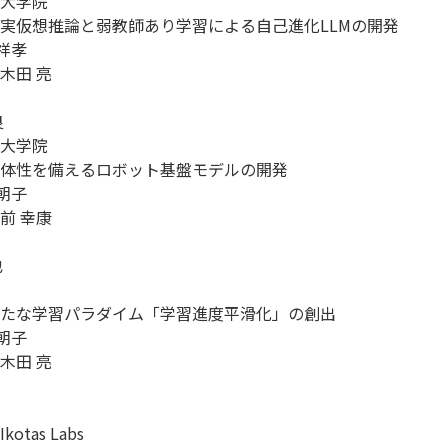
大学院

実仮想推論と弱教師あり学習による自己進化LLMの開発

祥孝

田 亮



大学院

体性を備えるロボット基盤モデルの開発

朝子

 幸康



たな学習パラダイム「学習進度平滑化」の創出

朝子

田 亮

tas Labs
