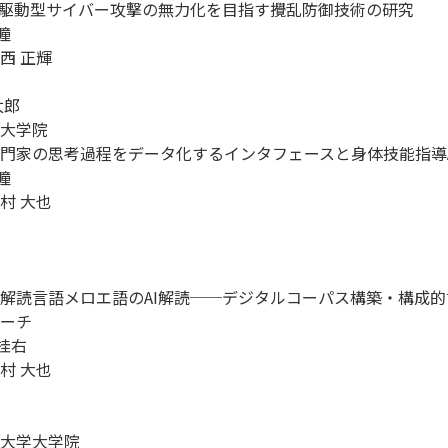
I駆動型サイバー攻撃の無力化を目指す攪乱防御技術の研究



 正輝

郎

大学院

門家の思考過程をデータ化するインタフェースと身体技能指導A


 大也

解読言語メロエ語のAI解読──デジタルコーパス構築・構成
ーチ

桂右

 大也

大学大学院
