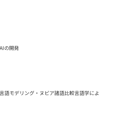
Iの開発

的言語モデリング・ヌビア諸語比較言語学によ