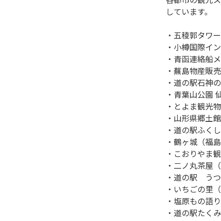
しています。

・五稜郭タワー
・小樽国際イン
・青函連絡船メ
・蕪島物産販売
・道の駅石神の
・青葉山公園 
・とよま観光物
・山形県郷土館
・道の駅ふくし
・鶴ヶ城（福島
・こおりやま観
・二ノ丸茶屋（
・道の駅　うつ
・いちごの里（
・塩原もの語り
・道の駅たくみ