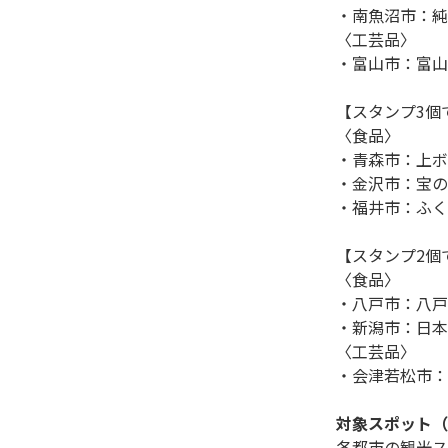
・南魚沼市：純
〈工芸品〉

・富山市：富山
【スタンプ3個
〈食品〉

・青森市：上ボ
・金沢市：宝の麩
・福井市：ふく
【スタンプ2個
〈食品〉

・八戸市：八戸
・新潟市：日本
〈工芸品〉

・会津若松市：
対象スポット（
各都市の観光ス