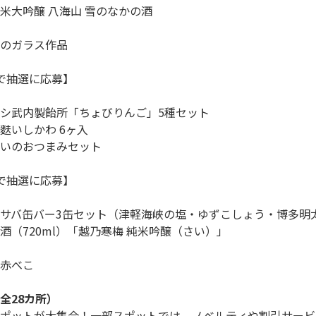
米大吟醸 八海山 雪のなかの酒

のガラス作品

で抽選に応募】

シ武内製飴所「ちょびりんご」5種セット

いしかわ 6ヶ入

いのおつまみセット

で抽選に応募】

サバ缶バー3缶セット（津軽海峡の塩・ゆずこしょう・博多明太
酒（720ml）「越乃寒梅 純米吟醸（さい）」

赤べこ

全28カ所）
ポットが大集合！一部スポットでは、ノベルティや割引サービ