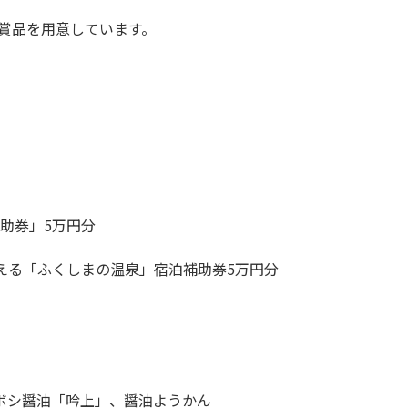
券」5万円分

る「ふくしまの温泉」宿泊補助券5万円分

シ醤油「吟上」、醤油ようかん
