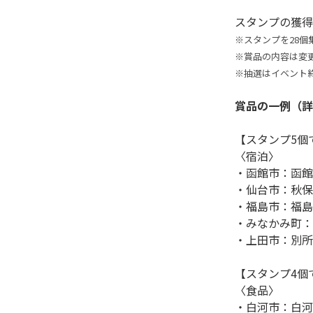
※スタンプを28
※賞品の内容は変
※抽選はイベント
賞品の一例（詳
【スタンプ5個
〈宿泊〉

・函館市：函館
・仙台市：秋保
・福島市：福島
・みなかみ町：
・上田市：別所
【スタンプ4個
〈食品〉

・白河市：白河