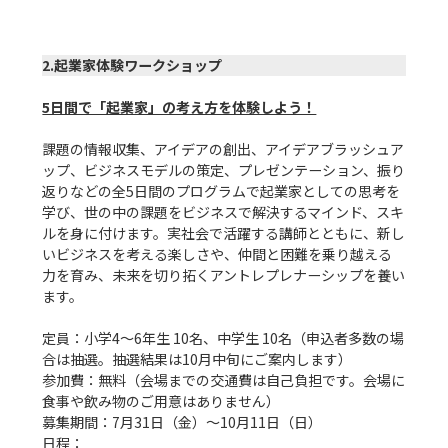
2.起業家体験ワークショップ
5日間で「起業家」の考え方を体験しよう！
課題の情報収集、アイデアの創出、アイデアブラッシュア
ップ、ビジネスモデルの策定、プレゼンテーション、振り
返りなどの全5日間のプログラムで起業家としての思考を
学び、世の中の課題をビジネスで解決するマインド、スキ
ルを身に付けます。実社会で活躍する講師とともに、新し
いビジネスを考える楽しさや、仲間と困難を乗り越える
力を育み、未来を切り拓くアントレプレナーシップを養い
ます。

定員：小学4～6年生 10名、中学生 10名（申込者多数の場
合は抽選。抽選結果は10月中旬にご案内します）

参加費：無料（会場までの交通費は自己負担です。会場に
食事や飲み物のご用意はありません）

募集期間：7月31日（金）〜10月11日（日）

日程：
