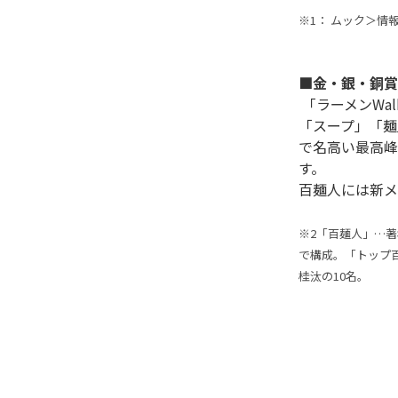
※1： ムック＞情報
■金・銀・銅賞
 「ラーメンWalkerグランプリ」では、各エリアでラーメンWalker編集部が審査対象店（殿堂店を除く）を実食調査し、
「スープ」「麺
で名高い最高峰
す。

百麺人には新メ
※2「百麺人」…
で構成。「トップ
桂汰の10名。