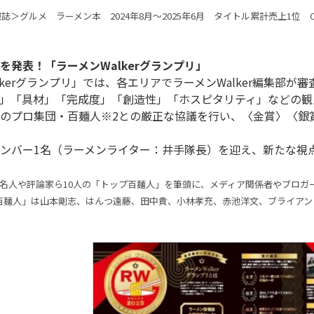
誌＞グルメ　ラーメン本　2024年8月～2025年6月　タイトル累計売上1位　CDP
を発表！「ラーメンWalkerグランプリ」
」「具材」「完成度」「創造性」「ホスピタリティ」などの観
のプロ集団・百麺人※2との厳正な協議を行い、〈金賞〉〈銀
ンバー1名（ラーメンライター：井手隊長）を迎え、新たな視点
著名人や評論家ら10人の「トップ百麺人」を筆頭に、メディア関係者やブロガ
百麺人」は山本剛志、はんつ遠藤、田中貴、小林孝充、赤池洋文、ブライアン