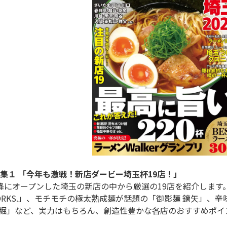
集１ 「今年も激戦！新店ダービー埼玉杯19店！」
 WORKS.」、モチモチの極太熟成麺が話題の「御影麺 鏑矢」
ar堀」など、実力はもちろん、創造性豊かな各店のおすすめポイ