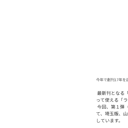
今年で創刊17年を
 最新刊となる「ラーメンWalker2026」は、人気のアワード企画「ラーメンWalkerグランプリ」や新店特集に加え、切り取
って使える「ラ
 今回、第１弾（8月発売）の東京版、東海版、北海道版、第2弾（9月発売）の宮城版、栃木版、福島版に続き、第3弾とし
て、埼玉版、山
しています。
