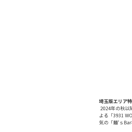
埼玉版エリア特
 2024年の秋以降にオープンした埼玉の新店の中から厳選の19店を紹介します。栃木の昆布水つけ麺の名店で修業した夫婦に
よる「3931
気の「麺‘ｓB