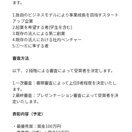
ます。

1.独自のビジネスモデルにより事業成長を目指すスタート
アップ企業

2.起業を希望する者(学生を含む)

3.既存の法人による第二創業

4.既存の法人における社内ベンチャー

5.①〜④に準ずる者

審査方法
以下、２段階による審査によって受賞者を決定します。

1.一次審査：書類審査によって上位8者程度を決定いたし
ます。

2.最終審査：プレゼンテーション審査によって受賞者を決
定いたします。

表彰内容（予定）
・最優秀賞：賞金100万円
