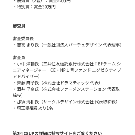
・優秀賞（2者）：賞金50万円

・特別賞：賞金30万円

審査員
審査委員長

・吉高 まり氏（一般社団法人バーチュデザイン 代表理事)

審査員

・小中 洋輔氏（三井住友信託銀行株式会社 TBFチーム シ
ニアマネージャー　CE・NP１号ファンド エグゼクティブ
アドバイザー）

・斉藤 麻子氏（株式会社ドラマティック 代表）

・酒井 里奈氏（株式会社ファーメンステーション 代表取
締役）

・那須 清和氏（サークルデザイン株式会社 代表取締役）

・埼玉県職員より1名

第2回CSUPの詳細は特設サイトをご覧ください