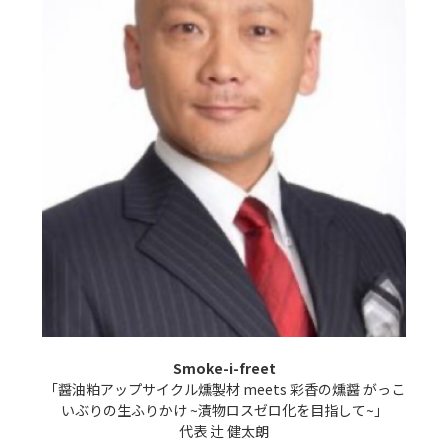
Smoke-i-freet
「醤油粕アップサイクル燻製材 meets 彩香の燻醤 がっこ
いぶりの生ふりかけ ~漬物ロスゼロ化を目指して~」

代表 辻 健太朗