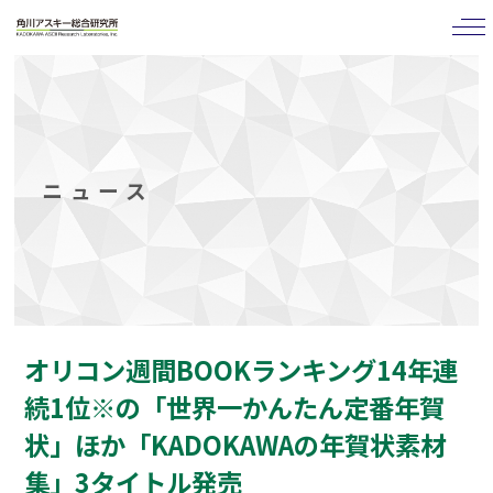
tog
nav
ニュース
オリコン週間BOOKランキング14年連
続1位※の「世界一かんたん定番年賀
状」ほか「KADOKAWAの年賀状素材
集」3タイトル発売