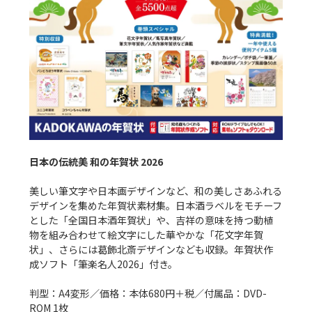
日本の伝統美 和の年賀状 2026
美しい筆文字や日本画デザインなど、和の美しさあふれる
デザインを集めた年賀状素材集。日本酒ラベルをモチーフ
とした「全国日本酒年賀状」や、吉祥の意味を持つ動植
物を組み合わせて絵文字にした華やかな「花文字年賀
状」、さらには葛飾北斎デザインなども収録。年賀状作
成ソフト「筆楽名人2026」付き。

判型：A4変形／価格：本体680円＋税／付属品：DVD-
ROM 1枚
