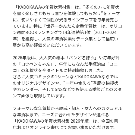
 「KADOKAWAの年賀状素材集」は、“多くの方に年賀状
を書く楽しさともらう喜びを体験してもらおう”をテーマ
に、使いやすくて個性が光るラインアップを毎年発売し
ています。特に「世界一かんたん定番年賀状」は、オリコ
ン週間BOOKランキングで14年連続第1位（2011~2024
年）を獲得し、人気の年賀状素材データ集として幅広い
層から高い評価をいただいています。

2026年版は、大人気の絵本「パンどろぼう」や毎年好評
の「コウペンちゃん」、午年にちなんだ手塚治虫「ユニ
コ」の年賀状を全タイトルに特別収録しました。

さらに人気コミックの1シーンなどKADOKAWAならでは
のオリジナルデザインや、“一年中使える”季節の挨拶状
やカレンダー、そしてSNSなどでも使える季節ごとのスタ
ンプ画像も収録しています。

フォーマルな年賀状から親戚・知人・友人へのカジュアル
な年賀状まで、ニーズに合わせたデザインが選べる
「KADOKAWAの年賀状素材集 2026年版」は、全国の書
店およびオンライン書店にてお買い求めいただけます。
