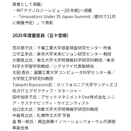
賞者として掲載/

・MITテクノロジーレビュー[日本版]へ掲載

・「Innovators Under 35 Japan Summit（都内で11月
に開催予定）」で表彰

2025年度審査員（五十音順）
荒井朋子氏：千葉工業大学惑星探査研究センター 所長

江守正多氏：東京大学未来ビジョン研究センター 教授

大関真之氏：東北大学大学院情報科学研究科教授／東京
科学大学理学院教授／シグマアイ代表取締役

太田 香氏：室蘭工業大学コンピュータ科学センター長／
大学院工学研究科教授

Takashi Kiyoizumi氏：カリフォルニア大学サンディエゴ
校JFITエグゼクティブ・マネージャー

田中加奈子氏：アセットマネジメントOne株式会社 シニ
ア・サステナビリティ・サイエンティスト

谷口忠大氏：京都大学大学院情報学研究科教授

中島秀之氏：札幌市立大学 学長

畠 賢一郎氏：再生医療イノベーションフォーラム代表理
事副会長
