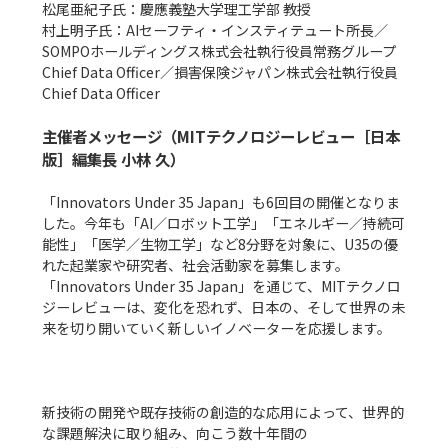
松尾亜紀子氏：慶應義塾大学理工学部 教授

村上明子氏：AIセーフティ・インスティテュート所長／
SOMPOホールディングス株式会社執行役員常務グループ
Chief Data Officer／損害保険ジャパン株式会社執行役員
Chief Data Officer

主催者メッセージ（MITテクノロジーレビュー［日本
版］編集長 小林 久）
「Innovators Under 35 Japan」も6回目の開催となりま
した。今年も「AI／ロボット工学」「エネルギー／持続可
能性」「医学／生物工学」など8分野を対象に、U35の優
れた起業家や研究者、社会活動家を募集します。
「Innovators Under 35 Japan」を通じて、MITテクノロ
ジーレビューは、変化を恐れず、日本の、そして世界の未
来を切り開いていく新しいイノベーターを応援します。

新技術の開発や既存技術の創造的な応用によって、世界的
な課題解決に取り組み、向こう数十年間の
