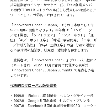
共同創業者のイリヤ・サツケバー氏、Tesla創業メンバー
で初代CTOのJ.B.ストラウベル氏らも受賞した権威あるア
ワードとして、世界的に評価されています。

「Innovators Under 35 Japan」はその日本版として今
年で6回目の開催となります。本年度は「コンピューター
／電子機器」「ソフトウェア」「インターネット」「通
信」「AI／ロボット工学」「輸送／宇宙開発」「エネルギ
ー／持続可能性」「医学／生物工学」の全8分野で活動す
る35歳未満の起業家、研究者、活動家を募集します。

　受賞者は、「Innovators Under 35」グローバル版にノ
ミネートされ、2025年11月に都内で開催する表彰式
（Innovators Under 35 Japan Summit）で発表を予定
しています。

代表的なグローバル版受賞者
・1999年：iRobot 共同創業者　ヘレン・グライナー氏

・2002年：Google共同創業者　セルゲイ・ブリン氏

・2007年：Facebook共同創業者兼会長兼CEO　マーク・