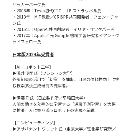
ザッカーバーグ氏

・2008年：Tesla初代CTO　J.B.ストラウベル氏

・2013年：MIT教授／CRISPR共同開発者　フェン・チャ
ン氏

・2015年：OpenAI共同創設者　イリヤ・サツケバー氏

・2017年：Apple／元 Google 機械学習研究者イアン・グ
ッドフェロー氏

日本版2024年受賞者
【AI／ロボット工学】

▶浅井 明里氏（ワシントン大学）

外部知識の活用で「幻覚」を抑制、LLMの信頼性向上に挑
む検索拡張生成研究の先駆者。

▶伊藤 洋氏（日立製作所／早稲田大学）

人間の動きを効率的に学習する「深層予測学習」を大幅
に拡張。人に寄り添うロボットの実現へ前進。

【コンピューティング】

▶アサバナント ワリット氏（東京大学／理化学研究所／