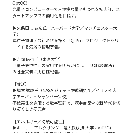
OptQC）

光量子コンピューターで大規模な量子もつれを初実証、ス
タートアップでの商用化を目指す。

▶久保田 しおん氏（ハーバード大学／マンチェスター大
学）

素粒子物理学の新時代を拓く「Q-Pix」プロジェクトをリ
ードする気鋭の物理学者。

▶吉岡 信行氏（東京大学）

「量子優位性」の実用性を明らかにし、「現代の魔法」
の社会実装に挑む挑戦者。

【輸送】

▶塚本 紘康氏（NASA ジェット推進研究所／イリノイ大
学アーバナ・シャンペーン校）

不確実性を克服する数学理論で、深宇宙探査の新時代を切
り拓く若き研究者。

【エネルギー／持続可能性】

▶キーリー アレクサンダー竜太氏(九州大学／aiESG)
