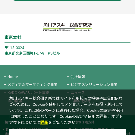
東京本社
〒113-0024
東京都文京区西片1-17-8 KSビル
Home
会社情報
メディア＆
マーケティング事業
ビジネス
ソリューション事業
KADOKAWAサポート事業
ニュース
角川アスキー総合研究所ではサイト利用状況の把握や広告配信な
採用情報
お問い合わせ
どのために、Cookieを使用してアクセスデータを取得・利用して
います。これ以降のページに遷移した場合、Cookieの設定や使用
に同意したことになります。Cookieの設定や使用の詳細、オプト
情報セキュリティー方針
個人情報保護方針
アウトについては
詳細
をご覧ください。
個人番号及び特定個人情報の
次世代育成支援対策推進法及び
適正な取扱いに関する基本方針
女性活躍推進法に基づく一般事業主行動計