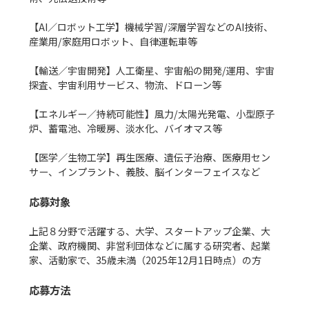
【AI／ロボット工学】機械学習/深層学習などのAI技術、
産業用/家庭用ロボット、自律運転車等

【輸送／宇宙開発】人工衛星、宇宙船の開発/運用、宇宙
探査、宇宙利用サービス、物流、ドローン等

【エネルギー／持続可能性】風力/太陽光発電、小型原子
炉、蓄電池、冷暖房、淡水化、バイオマス等

【医学／生物工学】再生医療、遺伝子治療、医療用セン
サー、インプラント、義肢、脳インターフェイスなど

応募対象
上記８分野で活躍する、大学、スタートアップ企業、大
企業、政府機関、非営利団体などに属する研究者、起業
家、活動家で、35歳未満（2025年12月1日時点）の方

応募方法