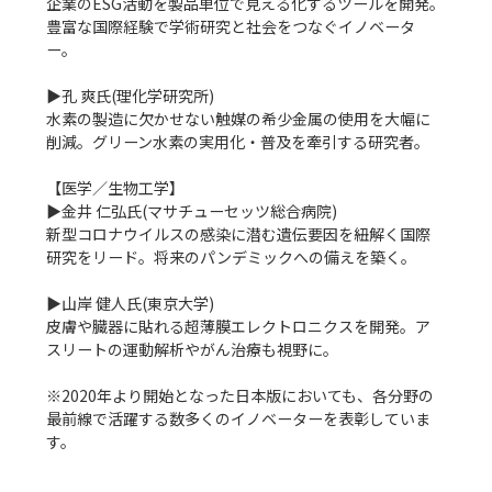
企業のESG活動を製品単位で見える化するツールを開発。
豊富な国際経験で学術研究と社会をつなぐイノベータ
ー。

▶孔 爽氏(理化学研究所)

水素の製造に欠かせない触媒の希少金属の使用を大幅に
削減。グリーン水素の実用化・普及を牽引する研究者。

【医学／生物工学】

▶金井 仁弘氏(マサチューセッツ総合病院)

新型コロナウイルスの感染に潜む遺伝要因を紐解く国際
研究をリード。将来のパンデミックへの備えを築く。

▶山岸 健人氏(東京大学)

皮膚や臓器に貼れる超薄膜エレクトロニクスを開発。ア
スリートの運動解析やがん治療も視野に。

※2020年より開始となった日本版においても、各分野の
最前線で活躍する数多くのイノベーターを表彰していま
す。
