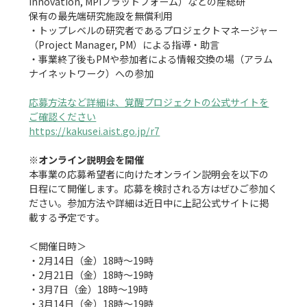
Innovation, MPIプラットフォーム）などの産総研

保有の最先端研究施設を無償利用

・トップレベルの研究者であるプロジェクトマネージャー
（Project Manager, PM）による指導・助言

・事業終了後もPMや参加者による情報交換の場（アラム
ナイネットワーク）への参加

応募方法など詳細は、覚醒プロジェクトの公式サイトを
ご確認ください
https://kakusei.aist.go.jp/r7
※オンライン説明会を開催
本事業の応募希望者に向けたオンライン説明会を以下の
日程にて開催します。応募を検討される方はぜひご参加く
ださい。参加方法や詳細は近日中に上記公式サイトに掲
載する予定です。

＜開催日時＞

・2月14日（金）18時～19時

・2月21日（金）18時～19時

・3月7日（金）18時～19時

・3月14日（金）18時～19時
