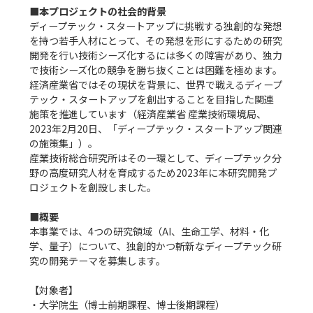
■本プロジェクトの社会的背景
ディープテック・スタートアップに挑戦する独創的な発想
を持つ若手人材にとって、その発想を形にするための研究
開発を行い技術シーズ化するには多くの障害があり、独力
で技術シーズ化の競争を勝ち抜くことは困難を極めます。
経済産業省ではその現状を背景に、世界で戦えるディープ
テック・スタートアップを創出することを目指した関連
施策を推進しています（経済産業省 産業技術環境局、
2023年2月20日、「ディープテック・スタートアップ関連
の施策集」）。

産業技術総合研究所はその一環として、ディープテック分
野の高度研究人材を育成するため2023年に本研究開発プ
ロジェクトを創設しました。

■概要
本事業では、4つの研究領域（AI、生命工学、材料・化
学、量子）について、独創的かつ斬新なディープテック研
究の開発テーマを募集します。

【対象者】

・大学院生（博士前期課程、博士後期課程）
