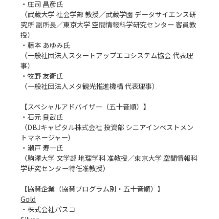
・庄司 昌彦氏

（武蔵大学 社会学部 教授／武蔵学園 データサイエンス研
究所 副所長／東京大学 空間情報科学研究センター 客員教
授）

・藤本 あゆみ氏

（一般社団法人スタートアップエコシステム協会 代表理
事）

・牧野 友衛氏

（一般社団法人メタ観光推進機構 代表理事）

【スペシャルアドバイザー（五十音順）】

・石元 良武氏

（DBJキャピタル株式会社 投資部 シニアインベストメン
トマネージャー）

・瀬戸 寿一氏

（駒澤大学 文学部 地理学科 准教授／東京大学 空間情報科
学研究センター特任准教授）

Gold