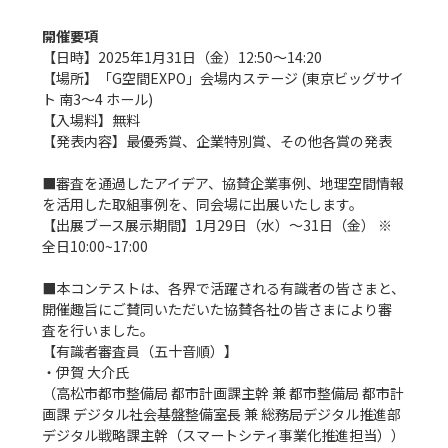
開催要項
【日時】2025年1月31日（金）12:50〜14:20

【場所】「G空間EXPO」会場内ステージ (東京ビッグサイ
ト 南3～4 ホール)

【入場料】無料

【発表内容】最優秀賞、企業特別賞、その他各賞の発表

■審査を通過したアイデア、協賛企業事例、地理空間情報
を活用した取組事例を、同会場に出展いたします。

【出展ブース展示期間】1月29日（水）〜31日（金） ※
全日10:00~17:00

■本コンテストは、各界で活躍される有識者の皆さまと、
開催趣旨にご賛同いただいた協賛各社の皆さまにより審
査を行いました。

【有識者審査員（五十音順）】

・伊賀 大介氏

（高松市都市整備局 都市計画課主幹 兼 都市整備局 都市計
画課 デジタル社会基盤整備室長 兼 総務局デジタル推進部
デジタル戦略課主幹（スマートシティ事業化推進担当））
