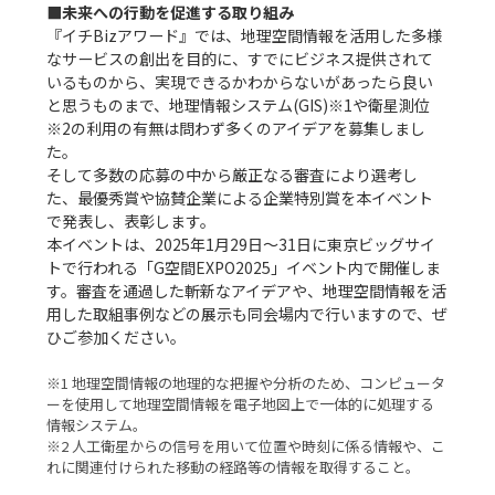
■未来への行動を促進する取り組み
『イチBizアワード』では、地理空間情報を活用した多様
なサービスの創出を目的に、すでにビジネス提供されて
いるものから、実現できるかわからないがあったら良い
と思うものまで、地理情報システム(GIS)※1や衛星測位
※2の利用の有無は問わず多くのアイデアを募集しまし
た。

そして多数の応募の中から厳正なる審査により選考し
た、最優秀賞や協賛企業による企業特別賞を本イベント
で発表し、表彰します。

本イベントは、2025年1月29日〜31日に東京ビッグサイ
トで行われる「G空間EXPO2025」イベント内で開催しま
す。審査を通過した斬新なアイデアや、地理空間情報を活
用した取組事例などの展示も同会場内で行いますので、ぜ
ひご参加ください。

※1 地理空間情報の地理的な把握や分析のため、コンピュータ
ーを使用して地理空間情報を電子地図上で一体的に処理する
情報システム。

※2 人工衛星からの信号を用いて位置や時刻に係る情報や、こ
れに関連付けられた移動の経路等の情報を取得すること。