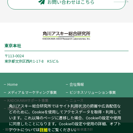
お問い合わせはこちら
東京本社
〒113-0024
東京都文京区西片1-17-8 KSビル
Home
会社情報
メディア＆
マーケティング事業
ビジネス
ソリューション事業
KADOKAWAサポート事業
ニュース
角川アスキー総合研究所ではサイト利用状況の把握や広告配信な
採用情報
お問い合わせ
どのために、Cookieを使用してアクセスデータを取得・利用して
います。これ以降のページに遷移した場合、Cookieの設定や使用
に同意したことになります。Cookieの設定や使用の詳細、オプト
情報セキュリティー方針
個人情報保護方針
アウトについては
詳細
をご覧ください。