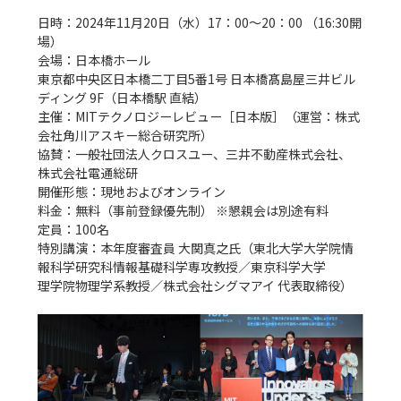
日時：2024年11月20日（水）17：00〜20：00 （16:30開
場）

会場：日本橋ホール

東京都中央区日本橋二丁目5番1号 日本橋髙島屋三井ビル
ディング 9F（日本橋駅 直結）

主催：MITテクノロジーレビュー［日本版］（運営：株式
会社角川アスキー総合研究所）

協賛：一般社団法人クロスユー、三井不動産株式会社、
株式会社電通総研

開催形態：現地およびオンライン

料金：無料（事前登録優先制） ※懇親会は別途有料

定員：100名

特別講演：本年度審査員 大関真之氏（東北大学大学院情
報科学研究科情報基礎科学専攻教授／東京科学大学

理学院物理学系教授／株式会社シグマアイ 代表取締役）
