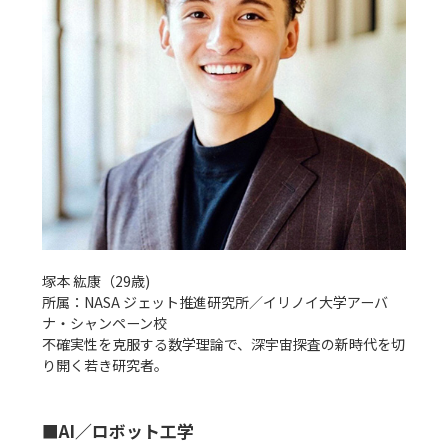
塚本 紘康（29歳)

所属：NASA ジェット推進研究所／イリノイ大学アーバ
ナ・シャンペーン校

不確実性を克服する数学理論で、深宇宙探査の新時代を切
■AI／ロボット工学