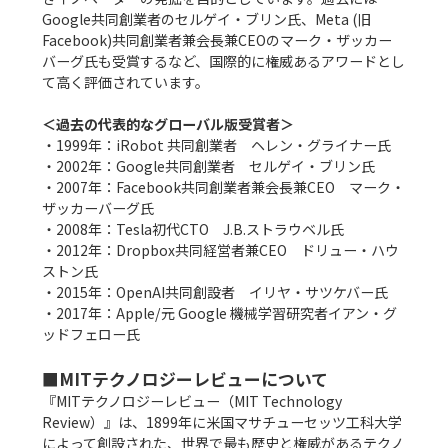
Google共同創業者のセルゲイ・ブリン氏、Meta (旧
Facebook)共同創業者兼会長兼CEOのマーク・ザッカー
バーグ氏も受賞するなど、国際的に権威あるアワードとし
て高く評価されています。

＜過去の代表的なグローバル版受賞者＞
・1999年：iRobot 共同創業者　ヘレン・グライナー氏

・2002年：Google共同創業者　セルゲイ・ブリン氏

・2007年：Facebook共同創業者兼会長兼CEO　マーク・
ザッカーバーグ氏

・2008年：Tesla初代CTO　J.B.ストラウベル氏

・2012年：Dropbox共同経営者兼CEO　ドリュー・ハウ
ストン氏

・2015年：OpenAI共同創設者　イリヤ・サツケバー氏

・2017年：Apple/元 Google 機械学習研究者イアン・グ
ッドフェロー氏

■MITテクノロジーレビューについて
『MITテクノロジーレビュー（MIT Technology 
Review）』は、1899年に米国マサチューセッツ工科大学
によって創設された、世界で最も歴史と権威があるテクノ