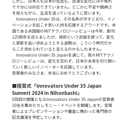
しかし、日本人も日本の社会も、急速な変化には不慣れ
で十分には対応できていません。どこかに不安や臆病さ
を抱えながら、生活を送っているように思います。

　Innovators Under 35は、その名称が示すとおり、イノ
ベーションを起こす若い人材を応援するアワードです。本
国である米国版のMITテクノロジーレビューは今年、創刊
125周年を迎えましたが、技術という武器を使って、変化
と革新を追い求めようとする姿勢は、こういう時代だか
らこそ求められていると言えるのかもしれません。

　Innovators Under 35 Japanを通じて、我々MITテクノ
ロジーレビューは、変化を恐れず、日本の未来を切り開い
ていく新しいイノベーターを応援しています。

受賞者のみなさま、本当におめでとうございます。

■授賞式「Innovators Under 35 Japan 
Summit 2024 in Nihonbashi」
5回目の開催となるInnovators Under 35 Japanの受賞者
10名を集めたセレモニー・イベントを開催します。受賞
者によるプレゼンテーションや審査に携わった専門家の
記念講演を予定しています。
