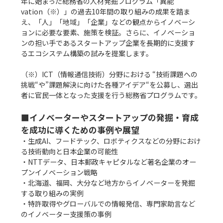
年に始まった総務省の人材発掘プログラム「異能
vation（※）」の過去10年間の取り組みの成果を踏ま
え、「人」「地域」「企業」などの観点からイノベーシ
ョンに必要な要素、施策を検証。さらに、イノベーショ
ンの担い手であるスタートアップ企業を長期的に支援す
るエコシステム構築の試みを提案します。

（※）ICT（情報通信技術）分野における “技術課題への
挑戦“や”課題解決に向けた各種アイデア“を公募し、選出
者に官民一体となった支援を行う総務省プログラムです。

■イノベーターやスタートアップの発掘・育成
を成功に導くための事例や展望
・生成AI、フードテック、ロボティクスなどの分野におけ
る技術動向と日本企業の可能性

・NTTデータ、日本郵政キャピタルなど著名企業のオー
プンイノベーション戦略

・北海道、福岡、大分など地方からイノベーターを発掘
する取り組みの実例

・特許取得やグローバルでの情報発信、専門家助言など
のイノベーター支援策の事例
