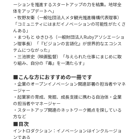
ーションを推進するスタートアップの力を結集。地球全
体をアップデートへ」

・牧野友衛（一般社団法人メタ観光推進機構代表理事）
「コミュニティにはまだイノベーションの可能性がたくさ
んある」

・まつもと ゆきひろ（一般財団法人Rubyアソシエーショ
ン理事長）「『ビジョンの言語化』が世界的なエコシス
テムにつながった」

・三池崇史（映画監督）「与えられた仕事にまじめに取
り組み、自分の『毒』を一滴たらす」

■こんな方におすすめの一冊です
・企業のオープンイノベーション関連部署の担当者やマネ
ージャー

・起業家の育成、発掘、成長支援に携わる自治体・企業
の担当者やマネージャー

・スタートアップ関連のネットワーク拠点を探している
■目次
イントロダクション：イノベーションはインクルージョ
ンである
