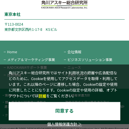
東京本社
〒113-0024
東京都文京区西片1-17-8 KSビル
Home
会社情報
メディア＆
マーケティング事業
ビジネス
ソリューション事業
KADOKAWAサポート事業
ニュース
角川アスキー総合研究所ではサイト利用状況の把握や広告配信な
採用情報
お問い合わせ
どのために、Cookieを使用してアクセスデータを取得・利用して
います。これ以降のページに遷移した場合、Cookieの設定や使用
に同意したことになります。Cookieの設定や使用の詳細、オプト
情報セキュリティー方針
個人情報保護方針
アウトについては
詳細
をご覧ください。
個人番号及び特定個人情報の
次世代育成支援対策推進法及び
適正な取扱いに関する基本方針
女性活躍推進法に基づく一般事業主行動計
同意する
画書
クッキーポリシー
カスタマーハラスメントポリシー
個人情報保護方針 ＞
Copyright © 2000-2026 KADOKAWA ASCII Research Laboratories, Inc.
All Rights Reserved.