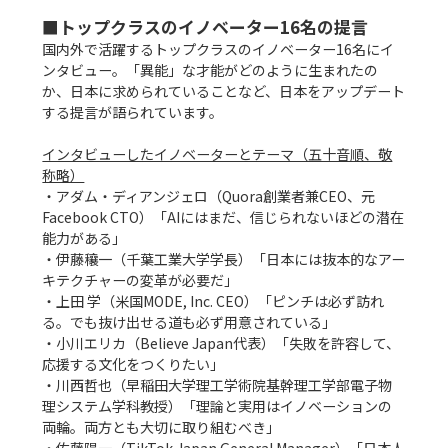
■トップクラスのイノベーター16名の提言
国内外で活躍するトップクラスのイノベーター16名にイ
ンタビュー。「異能」な才能がどのように生まれたの
か、日本に求められていることなど、日本をアップデート
する提言が語られています。

インタビューしたイノベーターとテーマ（五十音順、敬
称略）
・アダム・ディアンジェロ（Quora創業者兼CEO、元
Facebook CTO）「AIにはまだ、信じられないほどの潜在
能力がある」

・伊藤穰一（千葉工業大学学長）「日本には抜本的なアー
キテクチャーの変革が必要だ」

・上田 学（米国MODE, Inc. CEO）「ピンチは必ず訪れ
る。でも抜け出せる道も必ず用意されている」

・小川エリカ（Believe Japan代表）「失敗を許容して、
応援する文化をつくりたい」

・川西哲也（早稲田大学理工学術院基幹理工学部電子物
理システム学科教授）「理論と実用はイノベーションの
両輪。両方とも大切に取り組むべき」
