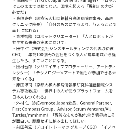
・佐藤陽一（TikTok Japan General Manager）「日本人
はこのままでは勝てない。国境を超える『異能』の力が
必要だ」

・高須克弥（医療法人社団福祉会高須病院理事長、高須
クリニック院長）「自分のものにするより、与えることで
幸せになれる」

・高橋智隆（ロボットクリエーター）「人とロボットが
共生する未来の実現に向けて」

・田中 仁（株式会社ジンズホールディングス代表取締役
CEO）「年商100億円の会社をつくる人が毎年地域から誕
生したら、すごいことになる」

・田村吾郎（クリエイティブプロデューサー、アートディ
レクター）「テクノロジー×アートで誰もが参加できる未
来をつくる」

・原田博司（京都大学大学院情報学研究科通信情報シス
テム専攻教授）「世界中の人が使うプラットフォームを
日本人もつくれる」

・外村 仁（前Evernote Japan会長、General Partner, 
First Compass Group、Advisor, Scrum Ventures/All 
Turtles/mmhmm）「異質なものが触れ合う境界線こそ
が面白い。躊躇せずに踏み出してほしい」

・前田善宏（デロイト トーマツ グループ CGO）「イノベ