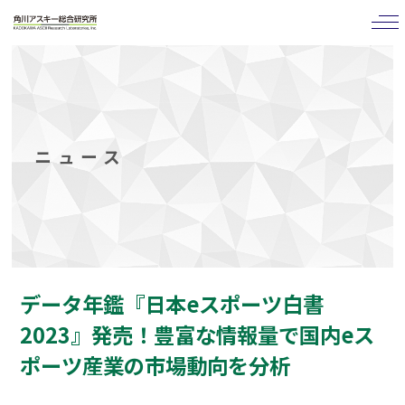
tog
nav
ニュース
データ年鑑『日本eスポーツ白書
2023』発売！豊富な情報量で国内eス
ポーツ産業の市場動向を分析