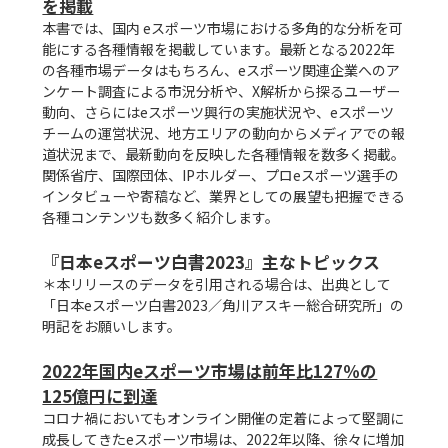
を掲載
本書では、国内 eスポーツ市場における多角的な分析を可
能にする各種情報を掲載しています。最新となる2022年
の各種市場データはもちろん、eスポーツ関連企業へのア
ンケート調査による市況分析や、X解析から探るユーザー
動向、さらにはeスポーツ興行の実施状況や、eスポーツ
チームの運営状況、地方エリアの動向からメディアでの報
道状況まで、最新動向を反映した各種情報を数多く掲載。
関係省庁、国際団体、IPホルダー、プロeスポーツ選手の
インタビューや寄稿など、業界としての展望も把握できる
各種コンテンツも数多く紹介します。

『日本eスポーツ白書2023』主なトピックス
＊本リリースのデータを引用される場合は、出典として
「日本eスポーツ白書2023／角川アスキー総合研究所」の
明記をお願いします。

2022年国内eスポーツ市場は前年比127％の
125億円に到達
コロナ禍においてもオンライン開催の定着によって堅調に
成長してきたeスポーツ市場は、2022年以降、徐々に増加