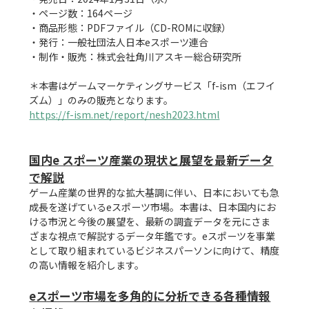
・ページ数：164ページ

・商品形態：PDFファイル（CD-ROMに収録）

・発行：一般社団法人日本eスポーツ連合

・制作・販売：株式会社角川アスキー総合研究所

＊本書はゲームマーケティングサービス「f-ism（エフイ
https://f-ism.net/report/nesh2023.html
国内e スポーツ産業の現状と展望を最新データ
で解説
ゲーム産業の世界的な拡大基調に伴い、日本においても急
成長を遂げているeスポーツ市場。本書は、日本国内にお
ける市況と今後の展望を、最新の調査データを元にさま
ざまな視点で解説するデータ年鑑です。eスポーツを事業
として取り組まれているビジネスパーソンに向けて、精度
の高い情報を紹介します。

eスポーツ市場を多角的に分析できる各種情報