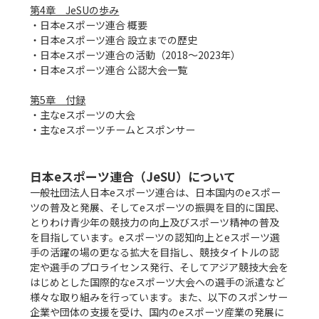
第4章　JeSUの歩み
・日本eスポーツ連合 概要

・日本eスポーツ連合 設立までの歴史

・日本eスポーツ連合の活動（2018～2023年）

・日本eスポーツ連合 公認大会一覧

第5章　付録
・主なeスポーツの大会

・主なeスポーツチームとスポンサー

日本eスポーツ連合（JeSU）について
一般社団法人日本eスポーツ連合は、日本国内のeスポー
ツの普及と発展、そしてeスポーツの振興を目的に国民、
とりわけ青少年の競技力の向上及びスポーツ精神の普及
を目指しています。eスポーツの認知向上とeスポーツ選
手の活躍の場の更なる拡大を目指し、競技タイトルの認
定や選手のプロライセンス発行、そしてアジア競技大会を
はじめとした国際的なeスポーツ大会への選手の派遣など
様々な取り組みを行っています。また、以下のスポンサー
企業や団体の支援を受け、国内のeスポーツ産業の発展に