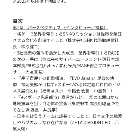
※2023年以降は予測値です。

目次
第1章　パースペクティブ （インタビュー／寄稿）
・格ゲーで業界を牽引するSNKのミッションは世界を熱狂
させる文化を創造すること（株式会社SNK 代表取締役社
長　松原健二）

・3社協業の強みを活かし大成長　業界を牽引するRAGE
の次の一手は（株式会社サイバーエージェント 興行本部
本部長/株式会社CyberZ 執行役員/RAGE総合プロデュー
サー　大友真吾）

・「産学官民」の組織構造、『EVO Japan』誘致の快
挙　福岡支部が目指すeスポーツの地域定着と独自のビジ
ネス展開とは（福岡ｅスポーツ協会 会長　中島賢一）

・「eスポーツ先進都市」宣言から1年　空の玄関口から
地域振興を狙う自治体の挑戦（泉佐野市 成長戦略室 おも
てなし課 課長　井尻学）

・日本を背負うチームに成長することで、日本文化の橋渡
しやハブのような存在になる（ZETA DIVISION CEO　西
原大輔）
