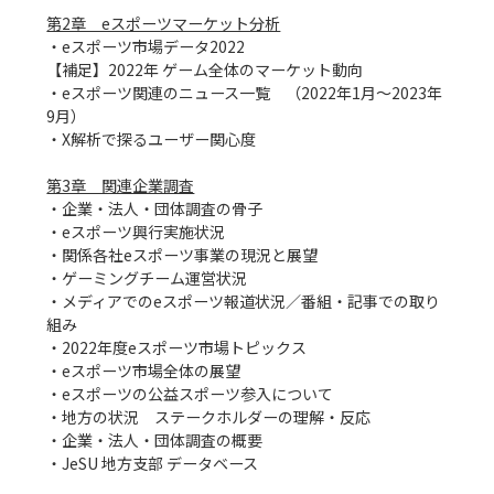
第2章　eスポーツマーケット分析
・eスポーツ市場データ2022

【補足】2022年 ゲーム全体のマーケット動向

・eスポーツ関連のニュース一覧　（2022年1月～2023年
9月）

・X解析で探るユーザー関心度

第3章　関連企業調査
・企業・法人・団体調査の骨子

・eスポーツ興行実施状況

・関係各社eスポーツ事業の現況と展望

・ゲーミングチーム運営状況

・メディアでのeスポーツ報道状況／番組・記事での取り
組み

・2022年度eスポーツ市場トピックス

・eスポーツ市場全体の展望

・eスポーツの公益スポーツ参入について

・地方の状況　ステークホルダーの理解・反応

・企業・法人・団体調査の概要　

・JeSU 地方支部 データベース
