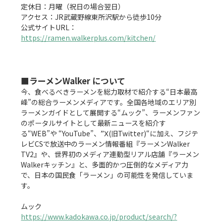
定休日：月曜（祝日の場合翌日）

アクセス：JR武蔵野線東所沢駅から徒歩10分

公式サイトURL：
https://ramen.walkerplus.com/kitchen/
■ラーメンWalker について
今、食べるべきラーメンを総力取材で紹介する“日本最高
峰”の総合ラーメンメディアです。全国各地域のエリア別
ラーメンガイドとして展開する“ムック”、ラーメンファン
のポータルサイトとして最新ニュースを紹介す
る“WEB”や “YouTube”、”Ⅹ(旧Twitter)“に加え、フジテ
レビCSで放送中のラーメン情報番組『ラーメンWalker 
TV2』や、世界初のメディア連動型リアル店舗『ラーメン
Walkerキッチン』と、多面的かつ圧倒的なメディア力
で、日本の国民食「ラーメン」の可能性を発信していま
す。

https://www.kadokawa.co.jp/product/search/?