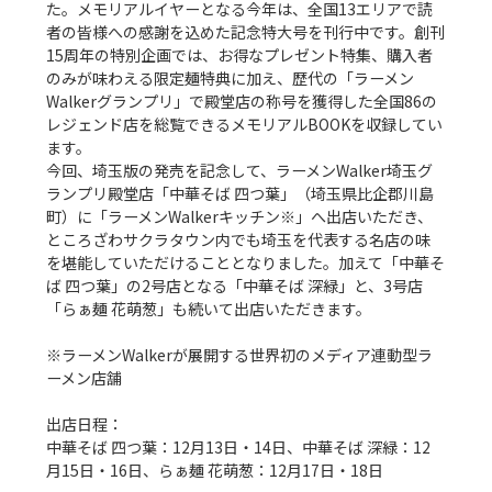
た。メモリアルイヤーとなる今年は、全国13エリアで読
者の皆様への感謝を込めた記念特大号を刊行中です。創刊
15周年の特別企画では、お得なプレゼント特集、購入者
のみが味わえる限定麺特典に加え、歴代の「ラーメン
Walkerグランプリ」で殿堂店の称号を獲得した全国86の
レジェンド店を総覧できるメモリアルBOOKを収録してい
ます。

今回、埼玉版の発売を記念して、ラーメンWalker埼玉グ
ランプリ殿堂店「中華そば 四つ葉」（埼玉県比企郡川島
町）に「ラーメンWalkerキッチン※」へ出店いただき、
ところざわサクラタウン内でも埼玉を代表する名店の味
を堪能していただけることとなりました。加えて「中華そ
ば 四つ葉」の2号店となる「中華そば 深緑」と、3号店
「らぁ麺 花萌葱」も続いて出店いただきます。

※ラーメンWalkerが展開する世界初のメディア連動型ラ
ーメン店舗

出店日程：

中華そば 四つ葉：12月13日・14日、中華そば 深緑：12
月15日・16日、らぁ麺 花萌葱：12月17日・18日
