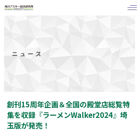
tog
nav
ニュース
創刊15周年企画＆全国の殿堂店総覧特
集を収録『ラーメンWalker2024』埼
玉版が発売！