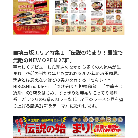
■埼玉版エリア特集１「伝説の始まり！最強で
無敵のNEW OPEN 27軒」
華々しくデビューした新店のなかから多くの人気店が生
まれ、空前の当たり年とも言われる2023年の埼玉麺界。
新店とは思えないほどの実力を有する「セキレイ～
NIBOSHI no D5～」「つけそば 担担麺 航龍」「中華そば 
須紗」の3店をはじめ、すっきり淡麗系やこってり濃厚
系、ガッツリのG系＆肉ラーなど、埼玉のラーメン界を盛
り上げる厳選27軒をテーマ別に紹介します。
