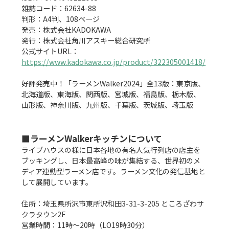
雑誌コード：62634-88

判形：A4判、108ページ

発売：株式会社KADOKAWA

発行：株式会社角川アスキー総合研究所

公式サイトURL：
https://www.kadokawa.co.jp/product/322305001418/
好評発売中！「ラーメンWalker2024」全13版：東京版、
北海道版、東海版、関西版、宮城版、福島版、栃木版、
山形版、神奈川版、九州版、千葉版、茨城版、埼玉版

■ラーメンWalkerキッチンについて
ライブハウスの様に日本各地の有名人気行列店の店主を
ブッキングし、日本最高峰の味が集結する、世界初のメ
ディア連動型ラーメン店です。ラーメン文化の発信基地と
して展開しています。

住所：埼玉県所沢市東所沢和田3-31-3-205 ところざわサ
クラタウン2F

営業時間：11時〜20時（LO19時30分）
