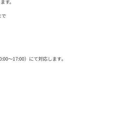
ます。

で

:00〜17:00）にて対応します｡
