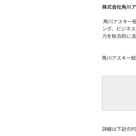
株式会社角川ア
 角川アスキー総合研究所は、メディア運営やコンテンツ制作で培った知見を活かし、調査、コンサルティング、マーケティ
ング、ビジネス
力を総合的に活
角川アスキー総
詳細は下記のP