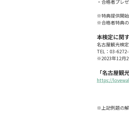
・合格者プレゼ
※特典提供開始：
※合格者特典の
本検定に関
名古屋観光検定
TEL：03-627
※2023年12月
「名古屋観
https://lovewa
※上記例題の解