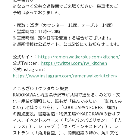
※なるべく公共交通機関でご来場ください。駐車場のご
予約は承っておりません。

・席数：25席（カウンター：11席、テーブル：14席）

・営業時間：11時〜20時

※営業時間、定休日等を変更する場合がございます。

※最新情報は公式サイト、公式SNSにてお知らせします。

公式サイト：
https://ramen.walkerplus.com/kitchen/
公式Twitter：
https://twitter.com/rw_kitchen
公式Instagram：
https://www.instagram.com/ramenwalkerkitchen/
ところざわサクラタウン 概要

KADOKAWAと埼玉県所沢市が共同で進める、みどり・文
化・産業が調和した、誰もが「住んでみたい」「訪れてみ
たい」地域づくりを行う「COOL JAPAN FOREST 構想」
の拠点施設。書籍製造・物流工場やKADOKAWAの新オフ
ィス、イベントスペース（「ジャパンパビリオン」「千人
テラス」）、ショップ（「ダ・ヴィンチストア」）、レ
ストラン（「角川食堂」）、商業施設のほか、角川文化