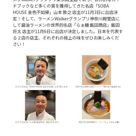
ドブックなど多くの賞を獲得してきた名店「SOBA 
HOUSE 金色不如帰」山本 敦之 店主が11月3日に出店決
定！そして、ラーメンWalkerグランプリ神奈川殿堂店に
して醤油ラーメンの世界的名店「らぁ麺 飯田商店」飯田 
将太 店主が11月6日に出店が決定しました。日本を代表す
る２店の店主、それぞれの極上の味をぜひお楽しみくだ
さい！
