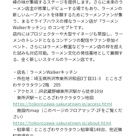
峰の味が集結するステージを提供します。さらに未来のラ
ーメン店主が修業しデビューする場でもあり、ラーメンの
新しいムーブメントを体験するためにラーメンファンが集
う、まるでライブハウスの様なラーメン店が『ラーメン
Walkerキッチン』のコンセプトです。

店内にはプロジェクターや大型サイネージも常設し、ラー
メンのトレンドとなるコンテンツの配信やファン参加イ
ベント、さらにはラーメン教室などラーメン店の枠を超え
た試みも対応可能。ラーメン文化の発信基地として展開す
る、全く新しいスタイルのラーメン店です。

・店名：ラーメンWalkerキッチン

・所在地：埼玉県所沢市東所沢和田3丁目31-3　ところざ
わサクラタウン2階　205

・アクセス：JR武蔵野線東所沢駅から徒歩10分

https://tokorozawa-sakuratown.jp/access.html
　施設内map（このページのフロアマップ-2Fをご覧くだ
https://tokorozawa-sakuratown.jp/about.html
・駐車場：ところざわサクラタウン駐車場148台、他近隣
駐車場有り
