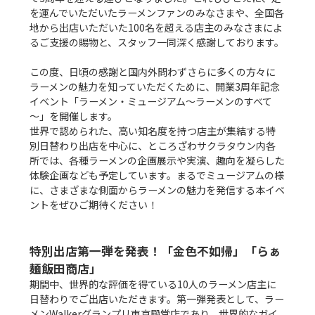
を運んでいただいたラーメンファンのみなさまや、全国各
地から出店いただいた100名を超える店主のみなさまによ
るご支援の賜物と、スタッフ一同深く感謝しております。

この度、日頃の感謝と国内外問わずさらに多くの方々に
ラーメンの魅力を知っていただくために、開業3周年記念
イベント「ラーメン・ミュージアム～ラーメンのすべて
～」を開催します。

世界で認められた、高い知名度を持つ店主が集結する特
別日替わり出店を中心に、ところざわサクラタウン内各
所では、各種ラーメンの企画展示や実演、趣向を凝らした
体験企画なども予定しています。まるでミュージアムの様
に、さまざまな側面からラーメンの魅力を発信する本イベ
ントをぜひご期待ください！

特別出店第一弾を発表！「金色不如帰」「らぁ
麺飯田商店」
期間中、世界的な評価を得ている10人のラーメン店主に
日替わりでご出店いただきます。第一弾発表として、ラー
メンWalkerグランプリ東京殿堂店であり、世界的なガイ