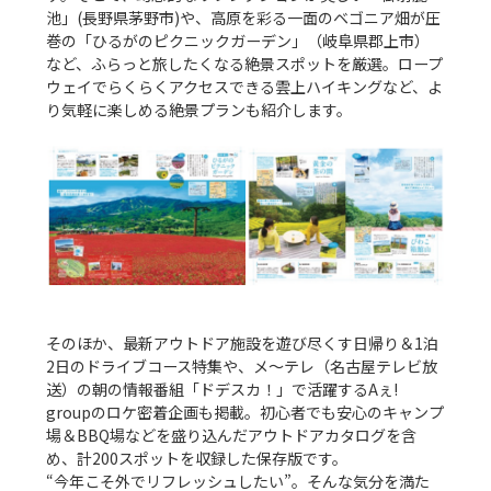
池」(長野県茅野市)や、高原を彩る一面のベゴニア畑が圧
巻の「ひるがのピクニックガーデン」（岐阜県郡上市）
など、ふらっと旅したくなる絶景スポットを厳選。ロープ
ウェイでらくらくアクセスできる雲上ハイキングなど、よ
り気軽に楽しめる絶景プランも紹介します。

そのほか、最新アウトドア施設を遊び尽くす日帰り＆1泊
2日のドライブコース特集や、メ～テレ（名古屋テレビ放
送）の朝の情報番組「ドデスカ！」で活躍するAぇ! 
groupのロケ密着企画も掲載。初心者でも安心のキャンプ
場＆BBQ場などを盛り込んだアウトドアカタログを含
め、計200スポットを収録した保存版です。

“今年こそ外でリフレッシュしたい”。そんな気分を満た