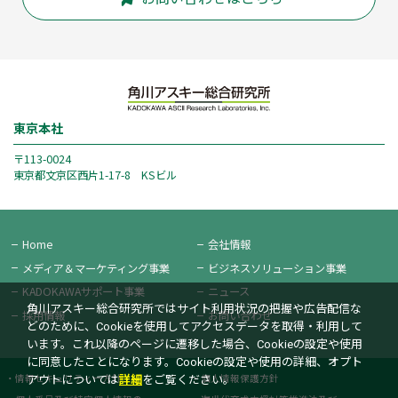
東京本社
〒113-0024
東京都文京区西片1-17-8 KSビル
Home
会社情報
メディア＆
マーケティング事業
ビジネス
ソリューション事業
KADOKAWAサポート事業
ニュース
角川アスキー総合研究所ではサイト利用状況の把握や広告配信な
採用情報
お問い合わせ
どのために、Cookieを使用してアクセスデータを取得・利用して
います。これ以降のページに遷移した場合、Cookieの設定や使用
に同意したことになります。Cookieの設定や使用の詳細、オプト
情報セキュリティー方針
個人情報保護方針
アウトについては
詳細
をご覧ください。