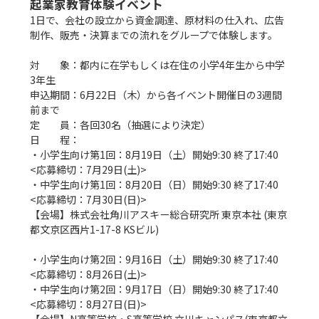
起業家教育体験イベント
1日で、会社の設立から資金調達、原材料の仕入れ、広告
制作、販売・決算までの流れをグループで体験します。

対　　象：都内に在学もしくは在住の小学4年生から中学
3年生

申込期間：6月22日（木）から各イベント開催日の3週間
前まで

定　　員：各回30名（抽選により決定）

日　　程：

・小学生向け第1回：8月19日（土）開始9:30 終了17:40  
<応募締切：7月29日(土)>

・中学生向け第1回：8月20日（日）開始9:30 終了17:40  
<応募締切：7月30日(日)>

【会場】株式会社角川アスキー総合研究所 東京本社 (東京
都文京区西片1-17-8 KSビル)

・小学生向け第2回：9月16日（土）開始9:30 終了17:40  
<応募締切：8月26日(土)>

・中学生向け第2回：9月17日（日）開始9:30 終了17:40  
<応募締切：8月27日(日)>
