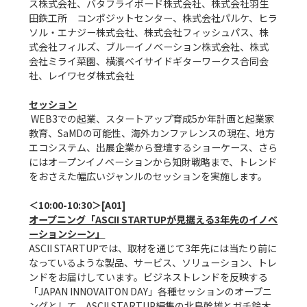
ス株式会社、バタフライボード株式会社、株式会社羽生
田鉄工所　コンポジットセンター、株式会社パルケ、ヒラ
ソル・エナジー株式会社、株式会社フィッシュパス、株
式会社フィルズ、ブルーイノベーション株式会社、株式
会社ミライ菜園、横濱ベイサイドギターワークス合同会
社、レイワセダ株式会社

セッション
 WEB3での起業、スタートアップ育成5か年計画と起業家
教育、SaMDの可能性、海外カンファレンスの現在、地方
エコシステム、出展企業から登壇するショーケース、さら
にはオープンイノベーションから知財戦略まで、トレンド
をおさえた幅広いジャンルのセッションを実施します。

オープニング「ASCII STARTUPが見据える3年先のイノベ
ーションシーン」
ASCII STARTUPでは、取材を通じて3年先には当たり前に
なっているような製品、サービス、ソリューション、トレ
ンドをお届けしています。ビジネストレンドを反映する
「JAPAN INNOVAITON DAY」各種セッションのオープニ
ングとして、ASCII STARTUP編集の北島幹雄とガチ鈴木