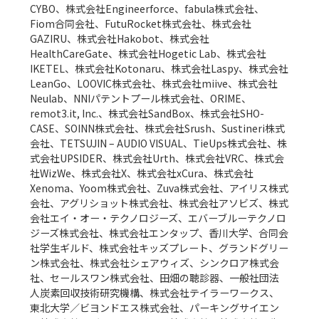
CYBO、株式会社Engineerforce、fabula株式会社、
Fiom合同会社、FutuRocket株式会社、株式会社
GAZIRU、株式会社Hakobot、株式会社
HealthCareGate、株式会社Hogetic Lab、株式会社
IKETEL、株式会社Kotonaru、株式会社Laspy、株式会社
LeanGo、LOOVIC株式会社、株式会社miive、株式会社
Neulab、NNIパテントプール株式会社、ORIME、
remot3.it, Inc.、株式会社SandBox、株式会社SHO-
CASE、SOINN株式会社、株式会社Srush、Sustineri株式
会社、TETSUJIN – AUDIO VISUAL、TieUps株式会社、株
式会社UPSIDER、株式会社Urth、株式会社VRC、株式会
社WizWe、株式会社X、株式会社xCura、株式会社
Xenoma、Yoom株式会社、Zuva株式会社、アイリス株式
会社、アグリショット株式会社、株式会社アソビズ、株式
会社エイ・オー・テクノロジーズ、エバーブルーテクノロ
ジーズ株式会社、株式会社エンタップ、香川大学、合同会
社学生ギルド、株式会社キッズプレート、グランドグリー
ン株式会社、株式会社シェアウィズ、シンクロア株式会
社、セールスワン株式会社、田畑の聴診器、一般社団法
人炭素回収技術研究機構、株式会社テイラーワークス、
東北大学／ビヨンドエス株式会社、パーキングサイエン