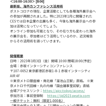
最新版、海外カンファレンス活用術
ポストコロナの現在、企業活動としても各種海外展示会へ
の参加が再開されました。特に2023年1月に開催された
CESでは日本企業の出展も多く、今後も海外展示会への参
加は活発になっていくでしょう。

オンライン参加も可能となり、その在り方も変わった海外
の展示会を、参加者はどう活用しているのか、近況報告
からその活用術を語っていきます。

開催概要
日時：2023年3月3日（金）開場 10:00 閉場18:00(予定)

会場：赤坂インターシティコンファレンス

〒107-0052 東京都港区赤坂1-8-1 赤坂インターシティ
AIR 4F

※東京メトロ銀座線・南北線「溜池山王駅」直結。 ※東
京メトロ千代田線・丸の内線「国会議事堂前駅」直結

会場アクセスリンク：
https://aicc.tokyo/access/
参加方法：事前登録制　
https://jid2023.peatix.com
一般チケット：無料（限定1,000名）
「展示会場への入場」＋「公開セッションの聴講」＋