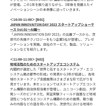
が登壇。この1年を振り返りながら、3年後を見据えたイ
ノベーションシーンの未来像に迫っていきます。

JAPAN INNOVAITON DAY 2023 スタートアップショーケ
ース Vol.01～AI編～
「JAPAN INNOVATION DAY 2023」の出展ブースから、次
世代の先端テクノロジーをもつ企業5社が登壇し、プレゼ
ンテーションを実施。自社のサービス、製品、ソリュー
ションなどを紹介します。

地域活性のためのスタートアップエコシステム
内閣府が選定した「世界と伍するスタートアップ・エコ
システム拠点都市の形成」の発表から3年が経過し、各地
域のスタートアップ支援施策はさまざまな形で広がりを
見せています。本セッションではスタートアップエコシス
テム構築の自治体担当者が登壇し、ユニコーン創出、大学
発シーズのビジネス化、実証実験フィールド設置など地域
活性につながるエコシステム構築のための施策、取り組
みの内容などの話を伺いながら、次世代における地域の