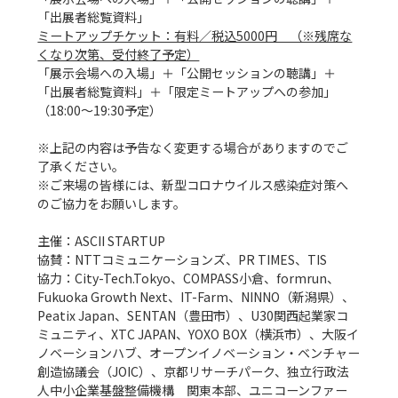
ミートアップチケット：有料／税込5000円　（※残席な
くなり次第、受付終了予定）
「展示会場への入場」＋「公開セッションの聴講」＋
「出展者総覧資料」＋「限定ミートアップへの参加」
（18:00～19:30予定）

※上記の内容は予告なく変更する場合がありますのでご
了承ください。

※ご来場の皆様には、新型コロナウイルス感染症対策へ
のご協力をお願いします。

主催：ASCII STARTUP

協賛：NTTコミュニケーションズ、PR TIMES、TIS

協力：City-Tech.Tokyo、COMPASS小倉、formrun、
Fukuoka Growth Next、IT-Farm、NINNO（新潟県）、
Peatix Japan、SENTAN（豊田市）、U30関西起業家コ
ミュニティ、XTC JAPAN、YOXO BOX（横浜市）、大阪イ
ノベーションハブ、オープンイノベーション・ベンチャー
創造協議会（JOIC）、京都リサーチパーク、独立行政法
人中小企業基盤整備機構　関東本部、ユニコーンファー