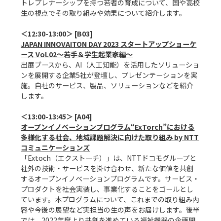
トレプレナーシップを持つ若者の育成について、国や高校
生の視点でその取り組みや効果について紹介します。

JAPAN INNOVAITON DAY 2023 スタートアップショーケ
ース Vol.02～若手＆学生起業家編～
出展ブースから、AI（人工知能）を活用したソリューショ
ンを展開する企業5社が登壇し、プレゼンテーションを実
施。自社のサービス、製品、ソリューションなどを紹介
します。

オープンイノベーションプログラム“ExTorch”における
多様化する社会、地域課題解決に向けた取り組み by NTT
コミュニケーションズ
「Extoch（エクストーチ）」は、NTTドコモグループと
社外の技術・サービスを掛け合わせ、新たな価値を共創
するオープンイノベーションプログラムです。サービス・
プロダクトを社会実装し、事業化することをゴールとし
ています。本プログラムについて、これまでの取り組み内
容や今後の展望など実担当の生の声をお届けします。後半
では、2022年度より共創を進めている福祉機器の企画開