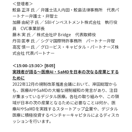
＜登壇者＞

鮫島 正洋 氏 ／ 弁護士法人内田・鮫島法律事務所　代表パ
ートナー弁護士・弁理士

加藤 由紀子 氏 ／ SBIインベストメント株式会社　執行役
員　CVC事業部長

藤木 実 氏 ／ 株式会社IP Bridge　代表取締役

丹羽 匡孝 氏 ／ シグマ国際特許事務所　パートナー弁理

高宮 慎一 氏 ／ グロービス・キャピタル・パートナーズ株
式会社 代表パートナー

実践者が語る～医療AI・SaMDを日本の次なる産業とする
ために
2022年12月の規制改革推進会議において、岸田総理から
も、医療AIやSaMDの大幅な規制緩和の発言があり、注目
が集まっているデジタル医療。各社の取り組みや、この領
域が日本の次の産業となるために必要なことは何か、医
療AIやSaMDを実践するスタートアップ企業や、デジタル
医療に積極投資するベンチャーキャピタルによるディスカ
ッションを行います。
