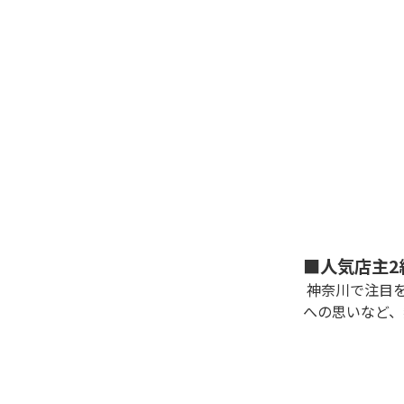
■人気店主2
 神奈川で注目を集める、若手実力派店主によるスペシャル対談を実施しました。ラーメンにかける情熱や、今後の夢、地元
への思いなど、