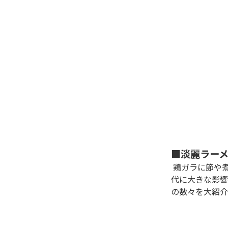
■淡麗ラー
 鶏ガラに節や煮干しなど、さまざま素材を炊き出した清湯スープが魅力の淡麗ラーメン。その激戦区である神奈川で、次世
代に大きな影響
の数々を大紹介