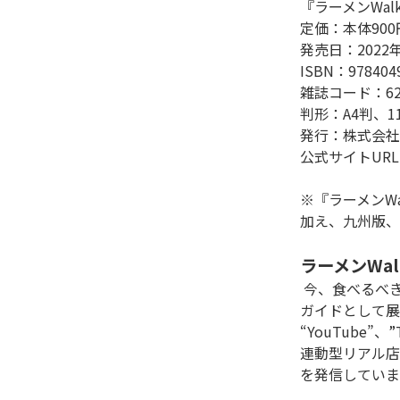
『ラーメンWal
定価：本体900
発売日：2022年
ISBN：9784049
雑誌コード：6263
判形：A4判、11
発行：株式会社
公式サイトUR
※『ラーメンW
加え、九州版、
ラーメンWal
 今、食べるべきラーメンを総力取材で紹介する“日本最高峰”の総合ラーメンメディアです。全国各地域のエリア別ラーメン
ガイドとして展
“YouTube
連動型リアル店
を発信していま