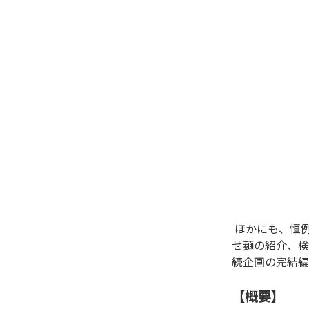
 ほかにも、恒例の「ラーメンWalkerグランプリ2022」の結果発表や、エリア別うまい店カタログ、全国殿堂店のお取り寄
せ麺の紹介、検
続企画の完結編と
【概要】