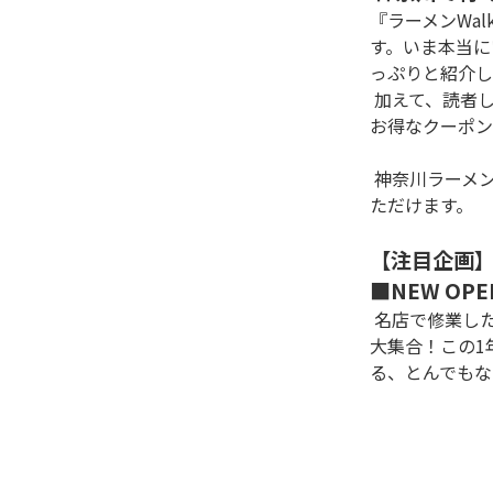
『ラーメンWa
す。いま本当に
っぷりと紹介し
 加えて、読者しか食べられないプレミアム麺や、全国ラーメンWalker殿堂店の注目お取り寄せ麺、無料試食券を始めとする
お得なクーポン
 神奈川ラーメン本の決定版『ラーメンWalker神奈川2023』は、全国の書店やAmazonなどのオンライン書店でお買い求めい
ただけます。

【注目企画】
■NEW OP
 名店で修業した実力派店主の店や、都内有名店による神奈川初出店など、神奈川のレベルを引き上げる注目すべき実力店が
大集合！この1
る、とんでもな