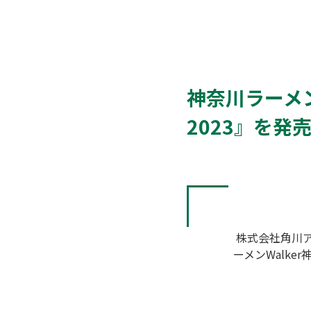
神奈川ラーメン
2023』を発
 株式会社角川アスキー総合研究所（本社：東京都文京区、代表取締役社長：加瀬典子）は、ラーメンウォーカームック『ラ
ーメンWalker