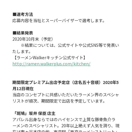
■選考方法
応募内容を当社とスーパーバイザーで選考します。

■結果発表
2020年10月末（予定）

　　※結果については、公式サイトや公式SNS等で発表い
たします。

http://ramen.walkerplus.com/kitchen/
期間限定プレミアム出店予定店（店名五十音順）2020年5
月12日現在
当店のコンセプトに共感いただいたラーメン界のスペシャ
リストが順次、期間限定で出店を予定しています。

「斑鳩」坂井 保臣 店主
アパレル出身ならではのハイセンスで上質な豚骨魚介ラ
ーメンのスペシャリスト。20年以上絶えず人気を誇り、現
在は市ヶ谷本店の他、東京駅「東京ラーメンストリート」