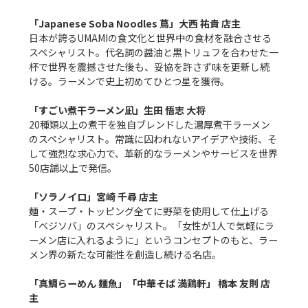
「Japanese Soba Noodles 蔦」大西 祐貴 店主
日本が誇るUMAMIの食文化と世界中の食材を融合させる
スペシャリスト。代名詞の醤油と黒トリュフを合わせた一
杯で世界を震撼させた後も、妥協を許さず味を更新し続
ける。ラーメンで史上初めてひとつ星を獲得。

「すごい煮干ラーメン凪」生田 悟志 大将
20種類以上の煮干を独自ブレンドした濃厚煮干ラーメン
のスペシャリスト。常識に囚われないアイデアや技術、そ
して強烈な求心力で、革新的なラーメンやサービスを世界
50店舗以上で発信。

「ソラノイロ」宮崎 千尋 店主
麺・スープ・トッピング全てに野菜を使用して仕上げる
「ベジソバ」のスペシャリスト。「女性が1人で気軽にラ
ーメン店に入れるように」というコンセプトのもと、ラー
メン界の新たな可能性を創造し続ける名店。

「真鯛らーめん 麺魚」「中華そば 満鶏軒」 橋本 友則 店
主