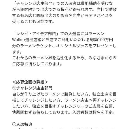
「チャレンジ店主部門」での入選者は費用補助を受けな
がら期間限定で出店できる権利が得られます。当社で誘致
する有名店と同時出店のため有名店主からアドバイスを
受けることも可能です。

「レシピ・アイデア部門」での入選者にはラーメン
Walker選出店舗と当店でご利用いただける総額100万円
分のラーメンチケット、オリジナルグッズをプレゼントし
ます。

これからのラーメン界を活性化するため、みなさまからの
ご応募お待ちしております。
＜応募企画の詳細＞
①チャレンジ店主部門
自らが作り上げたラーメンで勝負したい方、独立出店を目
指してチャレンジしたい方、ラーメン店主へ再チャレンジ
したい方、独立を目指すチャレンジャーのご応募を自薦、
他薦問わずお待ちしております。入選者数は数名を予定。

○入選特典