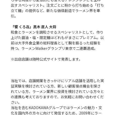
出すスペシャリスト。注文ごとに粉から打ち始める「打ち
立て麺」の提供など、新たな価値創造でラーメン界を牽
引。

「饗 くろ㐂」黒木 直人 大将
和食とラーメンを調和させるスペシャリストとして、作り
上げた醤油・塩・限定麺はどれもがまさにプレミアム。以
前は大手外食企業の総料理長として腕を振るった経験を
持つ。ラーメンWalkerグランプリ東京で二連覇達成。

※出店店舗は随時公式サイトで発表します。

当社では、店舗開業をきっかけにリアル店舗を活用した実
証実験を検討されている方、新しい顧客接点機会を探さ
れている方、ラーメン業界に投資を検討されている方々と
の連携も考えておりますので、お気軽にお問い合わせくだ
さい。

当社を含むKADOKAWAグループではラーメンの魅力・文
化を国内外の方々に向けて発信するため、2009年にラー