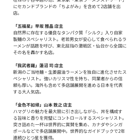
にセカンドブランドの「ちよがみ」を含めて2店舗を出
店。

「五福星」早坂 雅晶 店主
自然界に存在する優良なタンパク質「シルク」入り自家
製麺のスペシャリスト。老若男女が安心して食べられるラ
ーメンが話題を呼び、東北屈指の激戦区・仙台から全国に
その名を轟かす名店。

「我武者羅」蓮沼 司 店主
新潟のご当地麺・生姜醤油ラーメンを独自に進化させたス
ペシャリスト。強いカリスマ性を持ち、同業者からの信
頼も厚い。海外も含めて多店舗展開を進める日本を代表
する大人気店。

「金色不如帰」山本 敦之 店主
ハマグリの魅力を最大限に引き出しながら、丼を構成す
る旨味と香りを完璧にコントロールするスペシャリスト。
突き詰めた一杯は世界的に賞賛を集め、カナダやシンガ
ポールなどで多店舗展開中。世界的なガイドブックで2年
連続ひとつ星を獲得。
