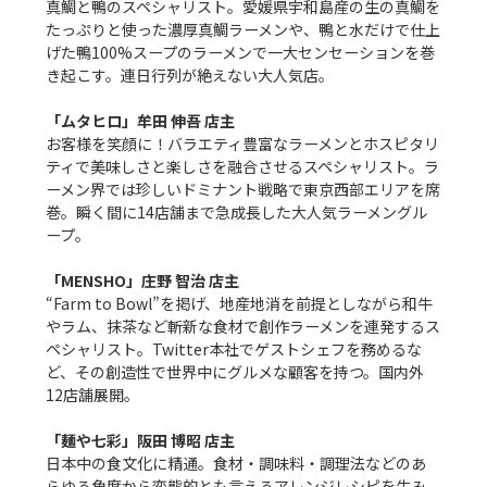
真鯛と鴨のスペシャリスト。愛媛県宇和島産の生の真鯛を
たっぷりと使った濃厚真鯛ラーメンや、鴨と水だけで仕上
げた鴨100%スープのラーメンで一大センセーションを巻
き起こす。連日行列が絶えない大人気店。

「ムタヒロ」牟田 伸吾 店主
お客様を笑顔に！バラエティ豊富なラーメンとホスピタリ
ティで美味しさと楽しさを融合させるスペシャリスト。ラ
ーメン界では珍しいドミナント戦略で東京西部エリアを席
巻。瞬く間に14店舗まで急成長した大人気ラーメングル
ープ。

「MENSHO」庄野 智治 店主
“Farm to Bowl”を掲げ、地産地消を前提としながら和牛
やラム、抹茶など斬新な食材で創作ラーメンを連発するス
ペシャリスト。Twitter本社でゲストシェフを務めるな
ど、その創造性で世界中にグルメな顧客を持つ。国内外
12店舗展開。

「麺や七彩」阪田 博昭 店主
日本中の食文化に精通。食材・調味料・調理法などのあ
らゆる角度から変態的とも言えるアレンジレシピを生み