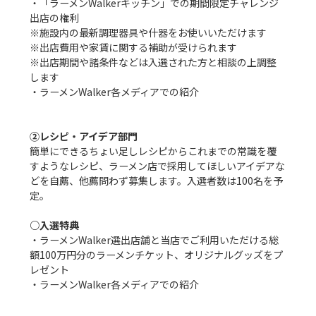
・「ラーメンWalkerキッチン」での期間限定チャレンジ
出店の権利

※施設内の最新調理器具や什器をお使いいただけます

※出店費用や家賃に関する補助が受けられます

※出店期間や諸条件などは入選された方と相談の上調整
します

・ラーメンWalker各メディアでの紹介

②レシピ・アイデア部門
簡単にできるちょい足しレシピからこれまでの常識を覆
すようなレシピ、ラーメン店で採用してほしいアイデアな
どを自薦、他薦問わず募集します。入選者数は100名を予
定。

○入選特典
・ラーメンWalker選出店舗と当店でご利用いただける総
額100万円分のラーメンチケット、オリジナルグッズをプ
レゼント

・ラーメンWalker各メディアでの紹介
