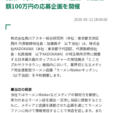
額100万円の応募企画を開催
2020-05-12 18:00:00
株式会社角川アスキー総合研究所（本社：東京都文京区
西片 代表取締役社長：加瀬典子　以下当社）は、株式会
社KADOKAWA（本社：東京都千代田区、代表取締役社
長：松原眞樹　以下KADOKAWA）が埼玉県所沢市に開業
する日本最大級のポップカルチャーの発信拠点「ところ
ざわサクラタウン」施設内において、業界初となるメディ
ア完全連動型ラーメン店舗「ラーメンWalkerキッチン」
（以下当店）を今秋開業します。

■当店の概要
当社ではラーメンWalkerなどメディアの取材力を駆使し
実力のあるラーメン店を選出・交渉し当店に誘致するとと
もに、メディアと店舗を連動させた企画を通じてラーメン
ファンに向けて情報発信することで来店を促します。また