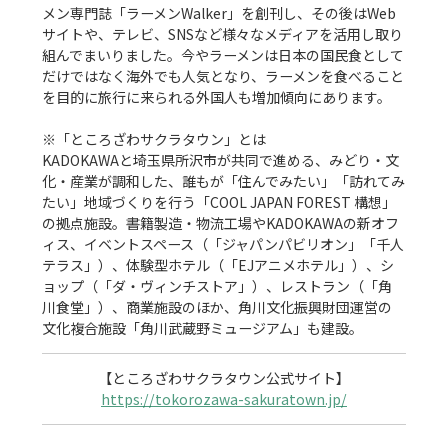
メン専門誌「ラーメンWalker」を創刊し、その後はWeb
サイトや、テレビ、SNSなど様々なメディアを活用し取り
組んでまいりました。今やラーメンは日本の国民食として
だけではなく海外でも人気となり、ラーメンを食べること
を目的に旅行に来られる外国人も増加傾向にあります。

※「ところざわサクラタウン」とは　

KADOKAWAと埼玉県所沢市が共同で進める、みどり・文
化・産業が調和した、誰もが「住んでみたい」「訪れてみ
たい」地域づくりを行う「COOL JAPAN FOREST 構想」
の拠点施設。書籍製造・物流工場やKADOKAWAの新オフ
ィス、イベントスペース（「ジャパンパビリオン」「千人
テラス」）、体験型ホテル（「EJアニメホテル」）、シ
ョップ（「ダ・ヴィンチストア」）、レストラン（「角
川食堂」）、商業施設のほか、角川文化振興財団運営の
https://tokorozawa-sakuratown.jp/