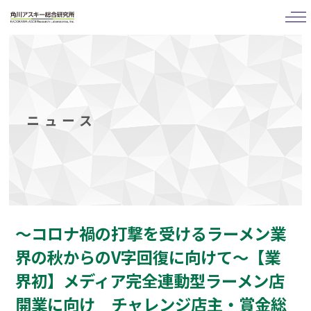
tog
nav
ニュース
〜コロナ禍の打撃を受けるラーメン業
界の秋からのV字回復に向けて〜【業
界初】メディア完全連動型ラーメン店
開業に向け チャレンジ店主・賞金総