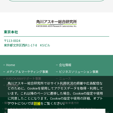
東京本社
〒113-0024
東京都文京区西片1-17-8 KSビル
Home
会社情報
メディア＆
マーケティング事業
ビジネス
ソリューション事業
KADOKAWAサポート事業
ニュース
角川アスキー総合研究所ではサイト利用状況の把握や広告配信な
採用情報
お問い合わせ
どのために、Cookieを使用してアクセスデータを取得・利用して
います。これ以降のページに遷移した場合、Cookieの設定や使用
に同意したことになります。Cookieの設定や使用の詳細、オプト
情報セキュリティー方針
個人情報保護方針
アウトについては
詳細
をご覧ください。
個人番号及び特定個人情報の
次世代育成支援対策推進法及び
適正な取扱いに関する基本方針
女性活躍推進法に基づく一般事業主行動計