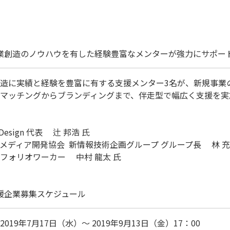
事業創造のノウハウを有した経験豊富なメンターが強力にサポー
造に実績と経験を豊富に有する支援メンター3名が、新規事業の
マッチングからブランディングまで、伴走型で幅広く支援を実施
ji Design 代表　 辻 邦浩 氏

ディア開発協会  新情報技術企画グループ グループ長 　林 充宏
ォリオワーカー　 中村 龍太 氏

支援企業募集スケジュール
2019年7月17日（水）～ 2019年9月13日（金）17：00 
