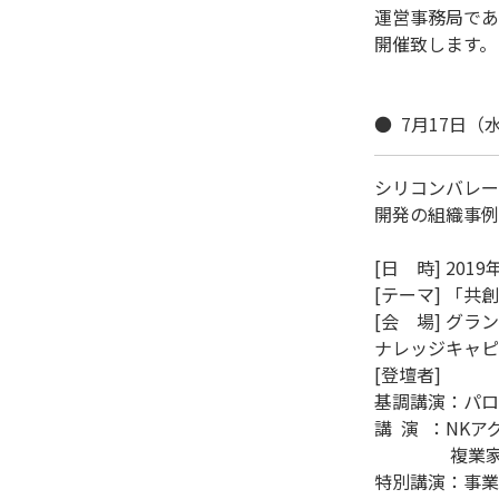
運営事務局であ
開催致します。

●  7月17日
シリコンバレー
開発の組織事例
[日　時] 201
[テーマ] 「
[会　場] グラ
ナレッジキャピタ
[登壇者]

基調講演：パロア
講  演  ：NK
　 　　　複業家
特別講演：事業構