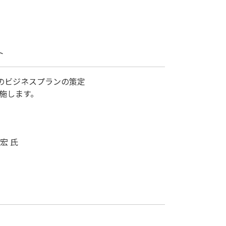
ト
ビジネスプランの策定

します。

 氏
