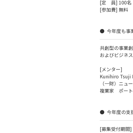
[定　員] 100名

[参加費] 無料

●  今年度も
共創型の事業創
およびビジネス
[メンター]

Kunihiro Tsu
（一財）ニューメ
複業家　ポートフ
●  今年度の
[募集受付期間] 