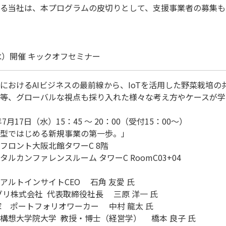
る当社は、本プログラムの皮切りとして、支援事業者の募集も
（水）開催 キックオフセミナー
におけるAIビジネスの最前線から、IoTを活用した野菜栽培の
等、グローバルな視点も採り入れた様々な考え方やケースが学
9年7月17日（水）15：45 〜 20：00（受付15：00〜）

共創型ではじめる新規事業の第一歩。」

ンフロント大阪北館タワーC 8階

ルカンファレンスルーム タワーC RoomC03+04

ルトインサイトCEO　 石角 友愛 氏

アグリ株式会社  代表取締役社長　 三原 洋一 氏

　ポートフォリオワーカー　 中村 龍太 氏

想大学院大学  教授・博士（経営学）　 橋本 良子 氏
