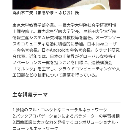
丸山不二夫（まるやま・ふじお）氏
東京大学教育学部卒業。一橋大学大学院社会学研究科博
士課程修了。稚内北星学園大学学長、早稲田大学大学院
情報生産システム研究科客員教授等を歴任。オープンソー
スのコミュニティ活動に積極的に参加。日本Javaユーザ
ー会名誉会長。日本Androidの会名誉会長。クラウド研究
会代表。近年では、日本のIT業界がグローバルな技術イ
ノベーションの一翼を担うことを目標に、連続講演会
「マルレク」を主宰し、クラウドコンピューティングや人
工知能などの技術について講演を行っている。
主な講義テーマ
1.多段のフル・コネクトなニューラルネットワーク

2.バックプロパゲーションによるパラメーターの学習機構

3.画像認識に大きな力を発揮するコンボリューショナル・
ニューラルネットワーク
