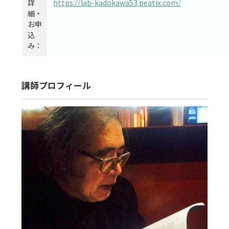
詳
https://lab-kadokawa53.peatix.com/
細・
お申
込
み：
講師プロフィール