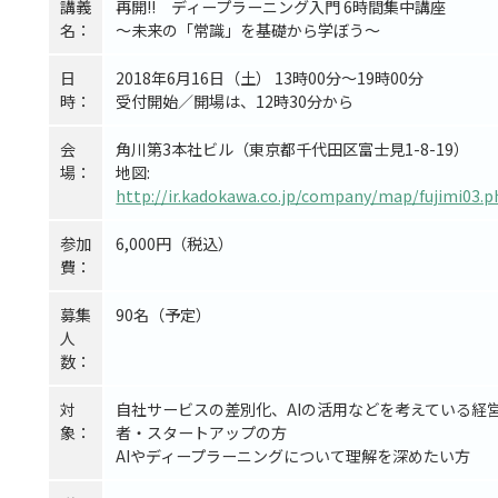
講義
再開!!　ディープラーニング入門 6時間集中講座

名：
日
2018年6月16日（土） 13時00分～19時00分

時：
受付開始／開場は、12時30分から
会
角川第3本社ビル（東京都千代田区富士見1-8-19）

場：
地図: 
http://ir.kadokawa.co.jp/company/map/fujimi03.p
参加
6,000円（税込）
費：
募集
90名（予定）
人
数：
対
自社サービスの差別化、AIの活用などを考えている経
象：
者・スタートアップの方

AIやディープラーニングについて理解を深めたい方