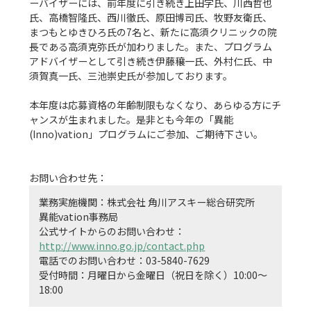
ーバイザーには、前年度に引き続き上田学氏、川西哲也
氏、高橋智隆氏、西川徹氏、原田博司氏、牧野友衛氏、
まつもとゆきひろ氏の7名と、新たに高須クリニックの院
長である高須克弥氏が加わりました。また、プログラム
アドバイザーとして引き続き伊藤穰一氏、外村仁氏、中
須賀真一氏、三池崇史氏が参加しております。

本年度は応募資格の年齢制限もなくなり、あらゆる方にチ
ャンスが生まれました。是非とも今年の「異能
(Inno)vation」プログラムにご参加、ご期待下さい。

業務実施機関：株式会社 角川アスキー総合研究所　
異能vation事務局

公式サイトからのお問い合わせ：
http://www.inno.go.jp/contact.php
電話でのお問い合わせ：03-5840-7629

受付時間：月曜日から金曜日（祝日を除く）10:00〜