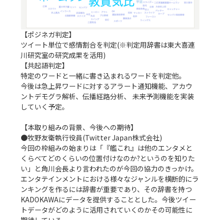
【ポジネガ判定】

ツイート単位で感情割合を判定(※判定用辞書は東大喜連
川研究室の研究成果を活用)

【共起語判定】

特定のワードと一緒に書き込まれるワードを判定他。

今後は急上昇ワードに対するアラート通知機能、アカウ
ントデモグラ解析、伝播経路分析、 未来予測機能を実装
していく予定。

【本取り組みの背景、今後への期待】

●牧野友衛執行役員(Twitter Japan株式会社)

今回の枠組みの始まりは「『艦これ』は他のエンタメと
くらべてどのくらいの位置付けなのか?というのを知りた
い」と角川会長より言われたのが今回の協力のきっかけ。
エンタテインメントにおける様々なジャンルを横断的にラ
ンキングを作るには辞書が重要であり、その辞書を持つ
KADOKAWAにデータを提供することとした。今後ツイー
トデータがどのように活用されていくのかその可能性に