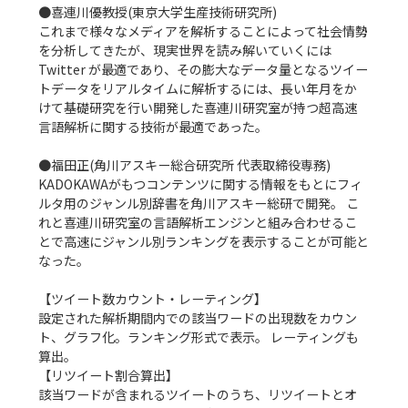
●喜連川優教授(東京大学生産技術研究所)

これまで様々なメディアを解析することによって社会情勢
を分析してきたが、現実世界を読み解いていくには 
Twitter が最適であり、その膨大なデータ量となるツイー
トデータをリアルタイムに解析するには、長い年月をか
けて基礎研究を行い開発した喜連川研究室が持つ超高速
言語解析に関する技術が最適であった。

●福田正(角川アスキー総合研究所 代表取締役専務)

KADOKAWAがもつコンテンツに関する情報をもとにフィ
ルタ用のジャンル別辞書を角川アスキー総研で開発。 こ
れと喜連川研究室の言語解析エンジンと組み合わせるこ
とで高速にジャンル別ランキングを表示することが可能と
なった。

【ツイート数カウント・レーティング】

設定された解析期間内での該当ワードの出現数をカウン
ト、グラフ化。ランキング形式で表示。 レーティングも
算出。

【リツイート割合算出】

該当ワードが含まれるツイートのうち、リツイートとオ