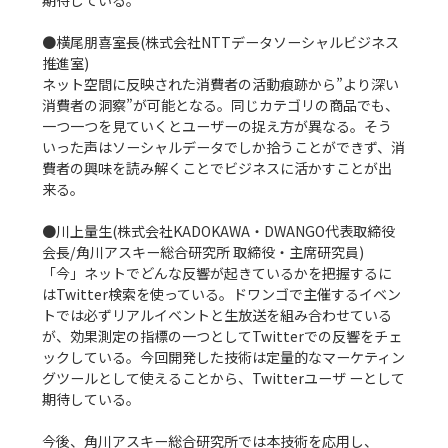
期待している。

●横尾朋喜室長(株式会社NTTデータソーシャルビジネス
推進室)

ネット空間に反映された消費者の活動痕跡から”より深い
消費者の洞察”が可能となる。同じカテゴリの商品でも、
一つ一つを見ていくとユーザーの捉え方が異なる。そう
いった声はソーシャルデータでしか拾うことができず、消
費者の興味を読み解くことでビジネスに活かすことが出
来る。 

●川上量生(株式会社KADOKAWA・DWANGO代表取締役
会長/角川アスキー総合研究所 取締役・主席研究員)

「今」ネットでどんな反響が起きているかを把握するに
はTwitter検索を使っている。ドワンゴで主催するイベン
トでは必ずリアルイベントと生放送を組み合わせている
が、効果測定の指標の一つとしてTwitterでの反響をチェ
ックしている。今回開発した技術は定量的なマーケティン
グツールとして使えることから、Twitterユーザ ーとして
期待している。

今後、角川アスキー総合研究所では本技術を応用し、
