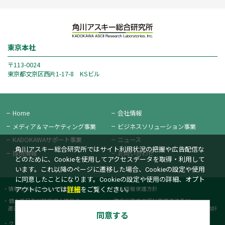
東京本社
〒113-0024
東京都文京区西片1-17-8 KSビル
Home
会社情報
メディア＆
マーケティング事業
ビジネス
ソリューション事業
KADOKAWAサポート事業
ニュース
角川アスキー総合研究所ではサイト利用状況の把握や広告配信な
採用情報
お問い合わせ
どのために、Cookieを使用してアクセスデータを取得・利用して
います。これ以降のページに遷移した場合、Cookieの設定や使用
に同意したことになります。Cookieの設定や使用の詳細、オプト
情報セキュリティー方針
個人情報保護方針
アウトについては
詳細
をご覧ください。
個人番号及び特定個人情報の
次世代育成支援対策推進法及び
適正な取扱いに関する基本方針
女性活躍推進法に基づく一般事業主行動計
同意する
画書
クッキーポリシー
カスタマーハラスメントポリシー