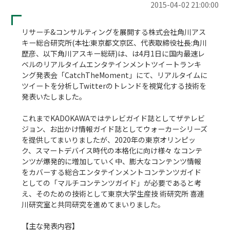
2015-04-02 21:00:00
リサーチ&コンサルティングを展開する株式会社角川アス
キー総合研究所(本社:東京都文京区、代表取締役社長:角川 
歴彦、以下角川アスキー総研)は、は4月1日に国内最速レ
ベルのリアルタイムエンタテインメントツイートランキ
ング発表会「CatchTheMoment」にて、リアルタイムに
ツイートを分析しTwitterのトレンドを視覚化する技術を
発表いたしました。

これまでKADOKAWAではテレビガイド誌としてザテレビ
ジョン、お出かけ情報ガイド誌としてウォーカーシリーズ
を提供してまいりましたが、2020年の東京オリンピッ
ク、スマートデバイス時代の本格化に向け様々 なコンテ
ンツが爆発的に増加していく中、膨大なコンテンツ情報
をカバーする総合エンタテインメントコンテンツガイド
としての「マルチコンテンツガイド」が必要であると考
え、そのための技術として東京大学生産技 術研究所 喜連
川研究室と共同研究を進めてまいりました。

【主な発表内容】
